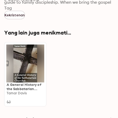
guide to family discipleship. When we bring the gospel 
back into the home, it will spread through our 
Tag
neighborhoods and into the communities where we live.
Kekristenan
Yang lain juga menikmati...
A General History of
the Sabbatarian
Churches: Exploring
Tamar Davis
the Legacy of
Sabbath Observance