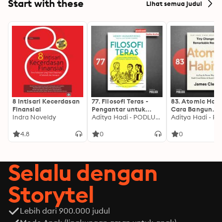
Start with these
Lihat semua judul
8 Intisari Kecerdasan
77. Filosofi Teras -
83. Atomic Habi
Finansial
Pengantar untuk
Cara Bangun
Indra Noveldy
Belajar Filosofi Stoa,
Aditya Hadi - PODLUCK
Kebiasaan Baik
Tapi ...
Sedikit Demi Sed
4.8
0
0
Selalu dengan
Storytel
Lebih dari 900.000 judul