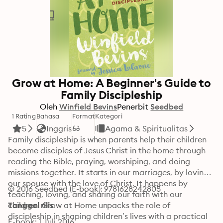
Grow at Home: A Beginner's Guide to
Family Discipleship
Oleh
Winfield Bevins
Penerbit
Seedbed
1 Rating
Bahasa
Format
Kategori
5
Inggris
Agama & Spiritualitas
Family discipleship is when parents help their children 
become disciples of Jesus Christ in the home through 
reading the Bible, praying, worshiping, and doing 
missions together. It starts in our marriages, by loving 
our spouse with the love of Christ. It happens by 
© 2016 Seedbed (E-book): 9781628242805
teaching, loving, and sharing our faith with our 
children. Grow at Home unpacks the role of 
Tanggal rilis
discipleship in shaping children’s lives with a practical 
E-book: 1 Juli 2016