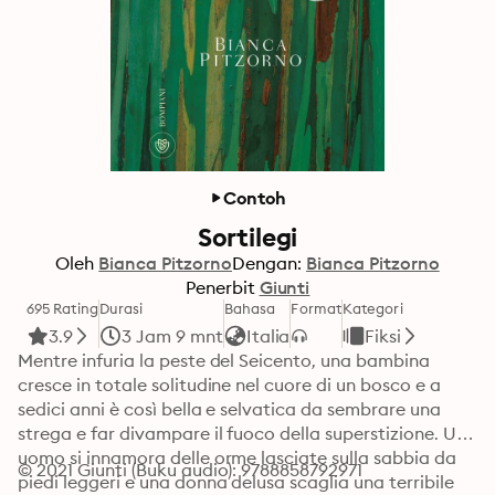
Contoh
Sortilegi
Oleh
Bianca Pitzorno
Dengan:
Bianca Pitzorno
Penerbit
Giunti
695 Rating
Durasi
Bahasa
Format
Kategori
3.9
3 Jam 9 mnt
Italia
Fiksi
Mentre infuria la peste del Seicento, una bambina 
cresce in totale solitudine nel cuore di un bosco e a 
sedici anni è così bella e selvatica da sembrare una 
strega e far divampare il fuoco della superstizione. Un 
uomo si innamora delle orme lasciate sulla sabbia da 
© 2021 Giunti (Buku audio): 9788858792971
piedi leggeri e una donna delusa scaglia una terribile 