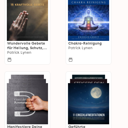
Wundervolle Gebete
Chakra-Reinigung
für Heilung, Schutz,
Patrick Lynen
Geborgenheit,
Patrick Lynen
Selbstliebe und
inneren Frieden
Manifestiere Deine
Geführte