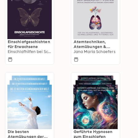
Einschlafgeschichten
Atemtechniken,
für Erwachsene
Atemübungen &
Einschlafhilfen bei Schlafstörungen
Atementspannung
Jana Maria Schaefers
für Anfänger
Die besten
Geführte Hypnosen
Atemübungen der
zum Einschlafen