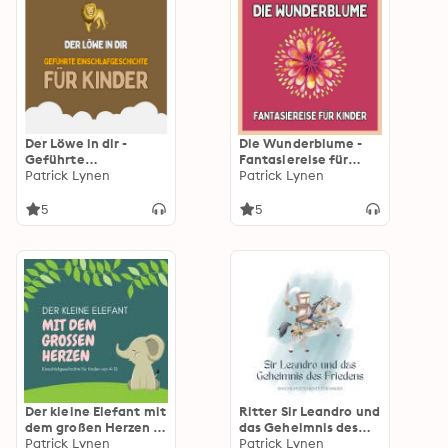
Der Löwe in dir -
Die Wunderblume -
Geführte
Fantasiereise für
Einschlafgeschichte
Patrick Lynen
Kinder:
Patrick Lynen
für Kinder -
Einschlafgeschichten
Fantasiereise für
für Kinder
5
5
Kinder zum
Einschlafen
Der kleine Elefant mit
Ritter Sir Leandro und
dem großen Herzen -
das Geheimnis des
Einschlafgeschichte
Patrick Lynen
Friedens -
Patrick Lynen