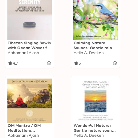
Tibetan Singing Bowls
Calming Nature
with Ocean Waves for
Sounds: Gentle rain,
Meditation and Well
Abhamani Ajash
warm springs,
Yella A. Deeken
Being: Soothing
chirping crickets, a
Soundscapes for
songbird concert, the
4.7
5
Relaxation of Body
sounds of the sea,
and Mind
tropical storm
OM Mantra / OM
Wonderful Nature:
Meditation:
Gentle nature sounds
Meditative OM-
Abhamani Ajash
(without music):
Yella A. Deeken