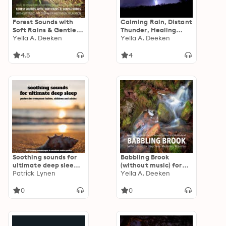
Forest Sounds with
Calming Rain, Distant
Soft Rains & Gentle
Thunder, Healing
Winds for Deep Sleep,
Yella A. Deeken
Music: Brings you
Yella A. Deeken
Meditation,
relaxation and Sleep:
Relaxation: Relax,
Relax, De-stress Or
4.5
4
De-stress Or Fall
Fall Asleep To The
Asleep To The
Soothing Sound Of
Soothing Sounds Of
Rain And Distant
Nature
Thunder
Soothing sounds for
Babbling Brook
ultimate deep sleep –
(without music) for
25 relaxing
Patrick Lynen
Deep Sleep,
Yella A. Deeken
soundscapes in
Meditation,
excellent audio
Relaxation
0
0
quality: perfect for
everyone: babies,
children and adults