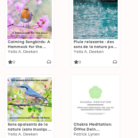
Calming Songbirds: A
Pluie relaxante : des
Hammock for the
sons de la nature pour
Soul
Yella A. Deeken
un sommeil profond,
Yella A. Deeken
la méditation et la
relaxation: Sons
0
0
relaxants de la nature
Sons apaisants de la
Chakra Meditation:
nature (sans musique)
Öffne Dein
pour un sommeil
Yella A. Deeken
Herzchakra und lass
Patrick Lynen