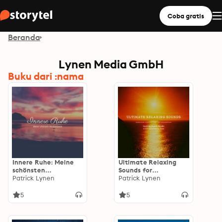
Coba gratis
Beranda
Lynen Media GmbH
Buku dari :nama
Innere Ruhe: Meine
Ultimate Relaxing
schönsten
Sounds for
Meditationen:
Patrick Lynen
Meditation, Stress
Patrick Lynen
Achtsam leben,
Relief, Study, Yoga,
gelassen bleiben,
Focus & Deep Sleep:
5
5
innere Unruhe &
Soothing Sounds
Stress bewältigen
Bundle *** 25 Non-
Looping Soothing