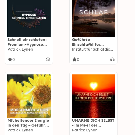
Schnell einschlafen:
Geführte
Premium-Hypnose
Einschlafhilfe:
mit maximaler
Patrick Lynen
Kontrolle loslassen -
Institut für Schlafdiagnostik
Wirkung: Die stärkste
Friedvoll und sanft
Hypnose zum
einschlafen
0
0
Einschlafen
Mit heilender Energie
UMARME DICH SELBST
in den Tag – Geführte
- im Meer der
Morgenmeditation
Patrick Lynen
Selbstliebe: Geführte
Patrick Lynen
Meditationen für