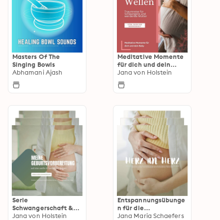
Masters Of The
Meditative Momente
Singing Bowls
für dich und dein
Abhamani Ajash
Baby (Atem, Raum
Jana von Holstein
und Geborgenheit)
Serie
Entspannungsübunge
Schwangerschaft &
n für die
Geburt
Jana von Holstein
Schwangerschaft
Jana Maria Schaefers