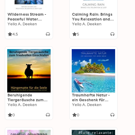
Wilderness Stream -
Calming Rain: Brings
Peaceful Water
You Relaxation and
Sounds with Deep
Yella A. Deeken
Sleep: Natural Rain
Yella A. Deeken
Forest Ambience:
Sounds for Deep
Nature Sounds for
Sleep, Meditation &
4.5
5
Meditation,
Stress Relief
Relaxation & Deep
Sleep
Beruhigende
Traumhafte Natur -
Tiergeräusche zum
ein Geschenk für
friedvollen
Yella A. Deeken
Deine Seele: Sanfte
Yella A. Deeken
Einschlafen:
Naturgeräusche zum
Naturgeräusche ohne
Einschlafen und
0
0
Musik zur
Träumen
Entspannung von
Körper und Geist