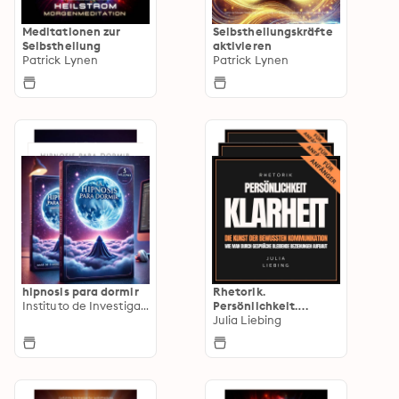
Meditationen zur
Selbstheilungskräfte
Selbstheilung
aktivieren
Patrick Lynen
Patrick Lynen
hipnosis para dormir
Rhetorik.
Instituto de Investigación del Sueño e Hipnosis
Persönlichkeit.
Klarheit.
Julia Liebing