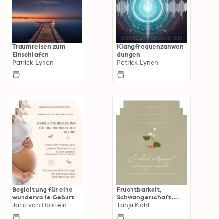
Traumreisen zum
Klangfrequenzanwen
Einschlafen
dungen
Patrick Lynen
Patrick Lynen
Begleitung für eine
Fruchtbarkeit,
wundervolle Geburt
Schwangerschaft,
Jana von Holstein
Kinderwunsch,
Tanja Kohl
Geburt