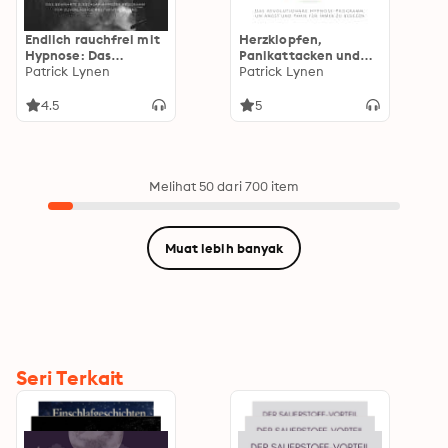
Endlich rauchfrei mit
Herzklopfen,
Hypnose: Das
Panikattacken und
bewährte Einschlaf-
Patrick Lynen
andere
Patrick Lynen
Hypnose-Programm
Angststörungen
für zuverlässige
loswerden: Das
4.5
5
Rauchentwöhnung
revolutionäre
Hypnose-Programm,
um Angst und Panik
für immer zu
besiegen
Melihat 50 dari 700 item
Muat lebih banyak
Seri Terkait