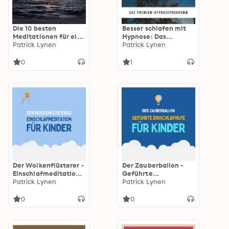
Die 10 besten
Besser schlafen mit
Meditationen für ein
Hypnose: Das
erfülltes Leben:
Patrick Lynen
Premium-
Patrick Lynen
Premium-Bundle
Hypnoseprogramm
0
1
Der Wolkenflüsterer -
Der Zauberballon -
Einschlafmeditation
Geführte
für Kinder
Patrick Lynen
Einschlafhilfe für
Patrick Lynen
Kinder
0
0