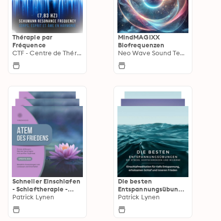
Thérapie par
MindMAGIXX
Fréquence
Biofrequenzen
CTF - Centre de Thérapie par Fréquence
Neo Wave Sound Technologie
Schneller Einschlafen
Die besten
- Schlaftherapie -
Entspannungsübunge
Bundle 1
Patrick Lynen
n bei Stress,
Patrick Lynen
Kopfschmerzen und
Migräne