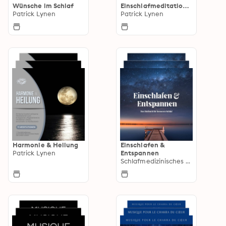
Wünsche im Schlaf
Einschlafmeditatione
Patrick Lynen
n
Patrick Lynen
Harmonie & Heilung
Einschlafen &
Patrick Lynen
Entspannen
Schlafmedizinisches Zentrum