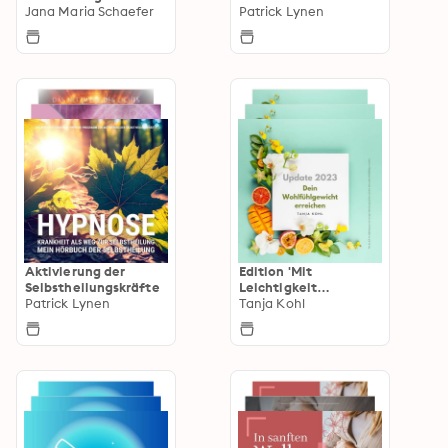
Welt
Jana Maria Schaefer
Patrick Lynen
Aktivierung der
Edition 'Mit
Selbstheilungskräfte
Leichtigkeit
Patrick Lynen
abnehmen'
Tanja Kohl