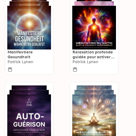
Manifestiere
Relaxation profonde
Gesundheit
guidée pour activer
Patrick Lynen
les forces d'auto-
Patrick Lynen
guérison