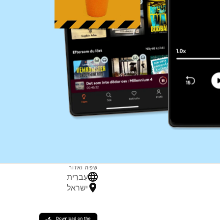
שפה ואזור
עִברִית
ישראל