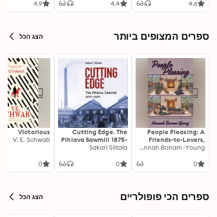
4.9
4.4
4.6
ספרים המצופים ביותר
הצג הכל
Victorious
Cutting Edge. The
People Pleasing: A
V. E. Schwab
Pihlava Sawmill 1875-
Friends-to-Lovers,
Sakari Siltala
2025
Hannah Bonam-Young
Forced Proximity
Romance About
Roommates, Pining
0
0
0
and Second Chances
from the Bestselling
Author of OUT ON A
LIMB
ספרים הכי פופולריים
הצג הכל