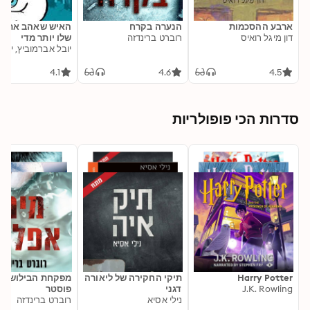
ארבע ההסכמות
הנערה בקרח
האיש שאהב את הט
דון מיגל רואיס
רוברט ברינדזה
שלו יותר מדי
4.1
4.6
4.5
סדרות הכי פופולריות
Harry Potter
תיקי החקירה של ליאורה
מפקחת הבילוש אר
J.K. Rowling
דגני
פוסטר
נילי אסיא
רוברט ברינדזה