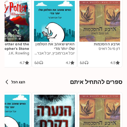
ארבע ההסכמות
האיש שאהב את הטלפון
y Potter and the
דון מיגל רואיס
שלו יותר מדי
losopher's Stone
יובל אברמוביץ, יובל אברמוביץ'
J.K. Rowling
4.7
4.1
4.5
ספרים להתחיל איתם
הצג הכל