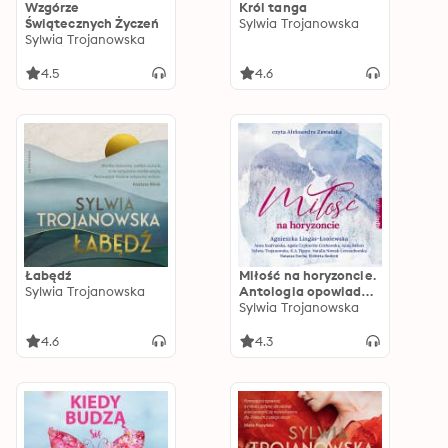
Wzgórze
Król tanga
Świątecznych Życzeń
Sylwia Trojanowska
Sylwia Trojanowska
4.5
4.6
Łabędź
Miłość na horyzoncie.
Sylwia Trojanowska
Antologia opowiadań
w klimacie górskim
Sylwia Trojanowska
4.6
4.3