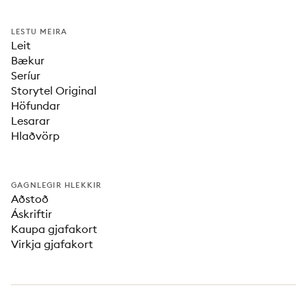
LESTU MEIRA
Leit
Bækur
Seríur
Storytel Original
Höfundar
Lesarar
Hlaðvörp
GAGNLEGIR HLEKKIR
Aðstoð
Áskriftir
Kaupa gjafakort
Virkja gjafakort