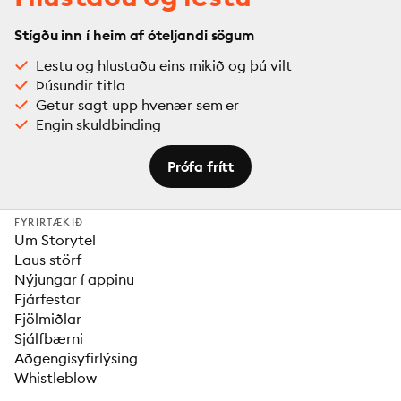
Stígðu inn í heim af óteljandi sögum
Lestu og hlustaðu eins mikið og þú vilt
Þúsundir titla
Getur sagt upp hvenær sem er
Engin skuldbinding
Prófa frítt
FYRIRTÆKIÐ
Um Storytel
Laus störf
Nýjungar í appinu
Fjárfestar
Fjölmiðlar
Sjálfbærni
Aðgengisyfirlýsing
Whistleblow