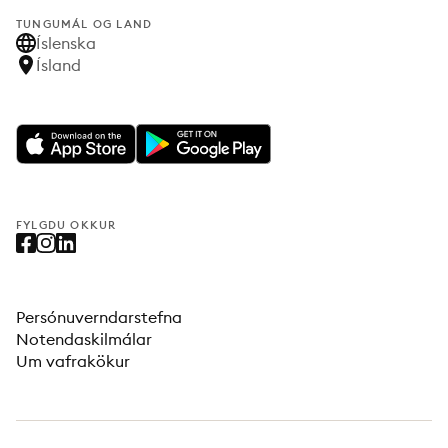
TUNGUMÁL OG LAND
Íslenska
Ísland
FYLGDU OKKUR
Persónuverndarstefna
Notendaskilmálar
Um vafrakökur