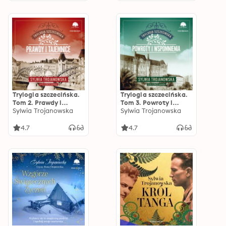
Trylogia szczecińska.
Trylogia szczecińska.
Tom 2. Prawdy i
Tom 3. Powroty i
tajemnice
Sylwia Trojanowska
wspomnienia
Sylwia Trojanowska
4.7
4.7