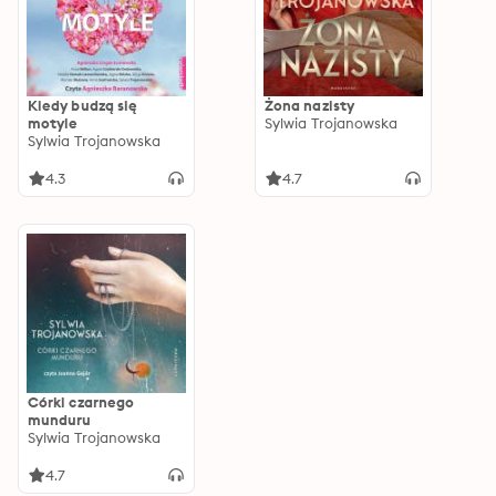
Kiedy budzą się
Żona nazisty
motyle
Sylwia Trojanowska
Sylwia Trojanowska
4.3
4.7
Córki czarnego
munduru
Sylwia Trojanowska
4.7