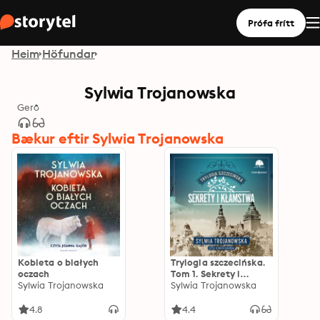
Prófa frítt
Heim
Höfundar
Sylwia Trojanowska
Gerð
Bækur eftir Sylwia Trojanowska
Kobieta o białych
Trylogia szczecińska.
oczach
Tom 1. Sekrety i
Sylwia Trojanowska
kłamstwa
Sylwia Trojanowska
4.8
4.4