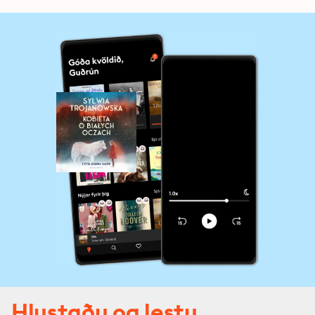
Hlustaðu og lestu