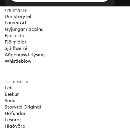
FYRIRTÆKIÐ
Um Storytel
Laus störf
Nýjungar í appinu
Fjárfestar
Fjölmiðlar
Sjálfbærni
Aðgengisyfirlýsing
Whistleblow
LESTU MEIRA
Leit
Bækur
Seríur
Storytel Original
Höfundar
Lesarar
Hlaðvörp