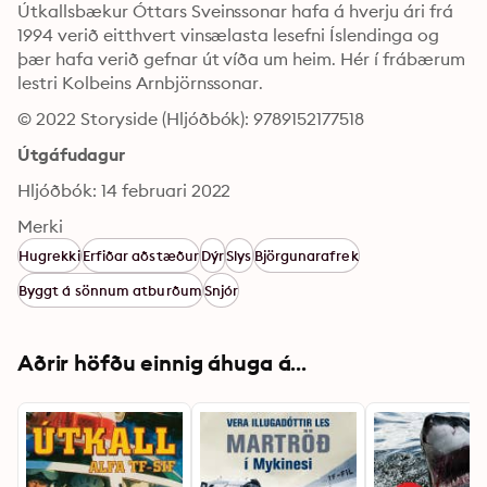
Útkallsbækur Óttars Sveinssonar hafa á hverju ári frá 
1994 verið eitthvert vinsælasta lesefni Íslendinga og 
þær hafa verið gefnar út víða um heim. Hér í frábærum 
lestri Kolbeins Arnbjörnssonar.
© 2022 Storyside (Hljóðbók): 9789152177518
Útgáfudagur
Hljóðbók: 14 februari 2022
Merki
Hugrekki
Erfiðar aðstæður
Dýr
Slys
Björgunarafrek
Byggt á sönnum atburðum
Snjór
Aðrir höfðu einnig áhuga á...