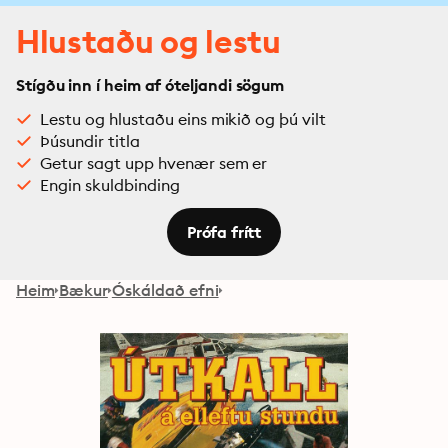
Hlustaðu og lestu
Stígðu inn í heim af óteljandi sögum
Lestu og hlustaðu eins mikið og þú vilt
Þúsundir titla
Getur sagt upp hvenær sem er
Engin skuldbinding
Prófa frítt
Heim
Bækur
Óskáldað efni