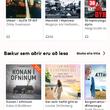
Útkall – ALFA TF-SIF
Martröð í Mykinesi
30 hættulegust
Óttar Sveinsson
Magnús Þór Hafsteinsson, Grækaris Djurhuus Magnussen
dýrin
Bækur sem aðrir eru að lesa
Skoða alla titla
Konan í ofninum
Þar sem hafið glitrar
Sorgarnætur -
Kaisu Kälviäinen
Louise Strömberg
Ættarsaga
Torill Thorup