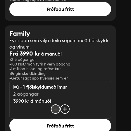
Prófaðu frítt
Family
Fyrir þau sem vilja deila sögum með fjölskyldu
og vinum.
Frá 3990 kr
á mánuði
2-6 aðgangar
100 klst/mán fyrir hvern aðgang
1 milljón hljóð- og rafbækur
‎Engin skuldbinding
Getur sagt upp hvenær sem er
Þú + 1 fjölskyldumeðlimur
2 aðgangar
3990 kr á mánuði
Prófaðu frítt