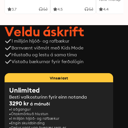
3.7
4.5
4.4
Veldu áskrift
1 milljón hljóð- og rafbækur
Barnvænt viðmót með Kids Mode
Hlustaðu og lestu á sama tíma
Vistaðu bækurnar fyrir ferðalögin
Vinsælast
Unlimited
Besti valkosturinn fyrir einn notanda
3290 kr
á mánuði
1 aðgangur
Ótakmörkuð hlustun
1 milljón hljóð- og rafbækur
Engin skuldbinding
Getur sagt upp hvenær sem er