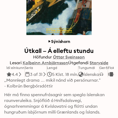
Sýnishorn
Útkall – Á elleftu stundu
Höfundur
Óttar Sveinsson
Lesari
Kolbeinn Arnbjörnsson
Útgefandi
Storyside
161 einkunn
Sería
Lengd
Tungumál
Gerð
Flokk
4.4
3 af 31
5 Klst. 18 mín.
íslenska
Ós
,,Mannlegt drama … mikil nánd við persónurnar.“

- Kolbrún Bergþórsdóttir
Hér má finna spennufrásagnir sem spegla íslenskan 
raunveruleika. Snjóflóð á Hnífsdalsvegi, 
ógnarhremmingar á Kvíslavatni og flótti undan 
hungruðum ísbjörnum milli Grænlands og Íslands.