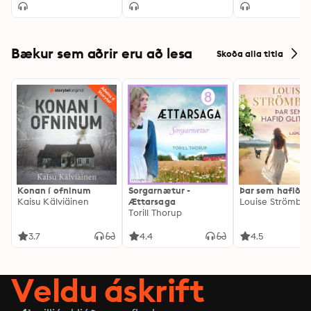
Bækur sem aðrir eru að lesa
Skoða alla titla
Konan í ofninum
Sorgarnætur -
Þar sem hafið gl
Kaisu Kälviäinen
Ættarsaga
Louise Strömbe
Torill Thorup
3.7
4.4
4.5
Veldu áskrift