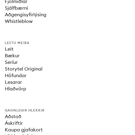
Fjölmiðlar
Sjálfbærni
Aðgengisyfirlýsing
Whistleblow
LESTU MEIRA
Leit
Bækur
Seríur
Storytel Original
Höfundar
Lesarar
Hlaðvörp
GAGNLEGIR HLEKKIR
Aðstoð
Áskriftir
Kaupa gjafakort