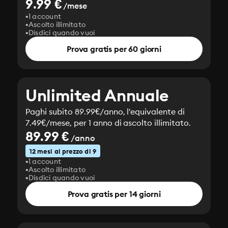
9.99 €
/mese
1 account
Ascolto illimitato
Disdici quando vuoi
Prova gratis per 60 giorni
Unlimited Annuale
Paghi subito 89.99€/anno, l'equivalente di
7.49€/mese, per 1 anno di ascolto illimitato.
89.99 €
/anno
12 mesi al prezzo di 9
1 account
Ascolto illimitato
Disdici quando vuoi
Prova gratis per 14 giorni