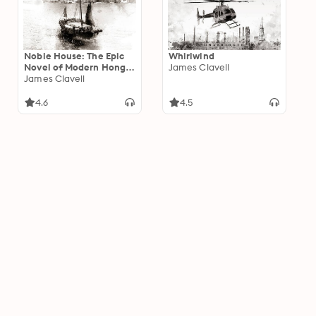
Noble House: The Epic
Whirlwind
Novel of Modern Hong
James Clavell
Kong
James Clavell
4.6
4.5