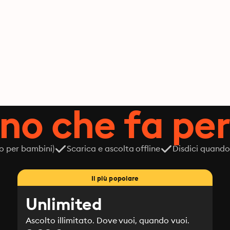
ano che fa per
o per bambini)
Scarica e ascolta offline
Disdici quando
Il più popolare
Unlimited
Ascolto illimitato. Dove vuoi, quando vuoi.