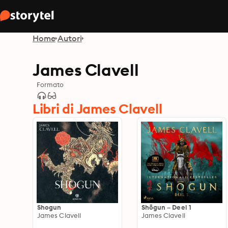
Home
Autori
James Clavell
Formato
Libri di James Clavell
Shogun
Shōgun – Deel 1
James Clavell
James Clavell