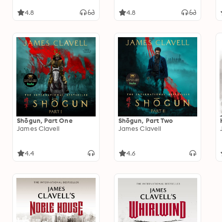
4.8
4.8
Shōgun, Part One
Shōgun, Part Two
James Clavell
James Clavell
4.4
4.6