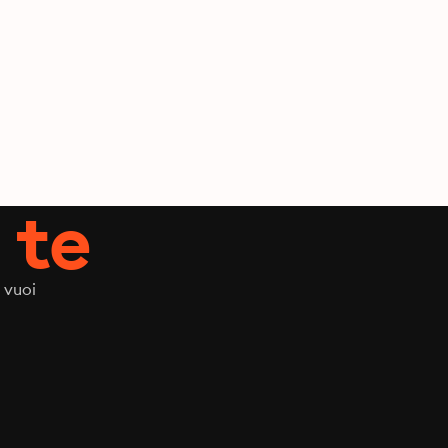
 te
 vuoi