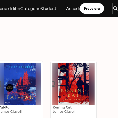
erie di libri
Categorie
Studenti
Accedi
Prova ora
Tai-Pan
Koning Rat
James Clavell
James Clavell