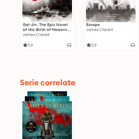
Gai-Jin: The Epic Novel
Escape
of the Birth of Modern
James Clavell
Japan
James Clavell
3.9
3.9
Serie correlate