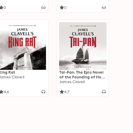
0
0
King Rat
Tai-Pan: The Epic Novel
James Clavell
of the Founding of Hong
Kong
James Clavell
4.6
4.7