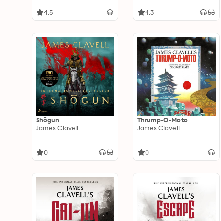
4.5
4.3
Shōgun
Thrump-O-Moto
James Clavell
James Clavell
0
0