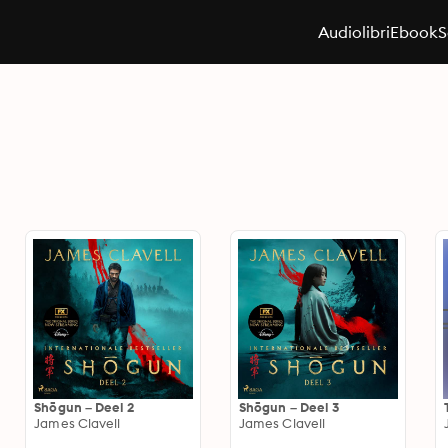
Audiolibri
Ebook
S
Shōgun – Deel 2
Shōgun – Deel 3
James Clavell
James Clavell