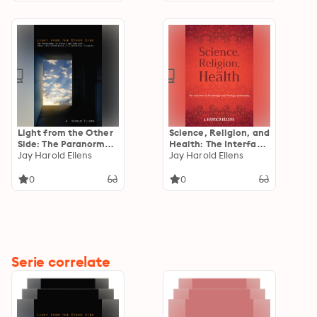
Light from the Other
Science, Religion, and
Side: The Paranormal
Health: The Interface
as Friend and Familiar
Jay Harold Ellens
of Psychology and
Jay Harold Ellens
(Real Life Experiences
Theology/Spirituality
of a Spiritual Pilgrim)
0
0
Serie correlate