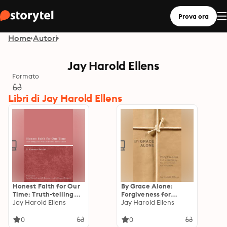
Prova ora
Home
Autori
Jay Harold Ellens
Formato
Libri di Jay Harold Ellens
Honest Faith for Our
By Grace Alone:
Time: Truth-telling
Forgiveness for
about the Bible, the
Jay Harold Ellens
Everyone, for
Jay Harold Ellens
Creed, and the
Everything, for
Church
Evermore
0
0