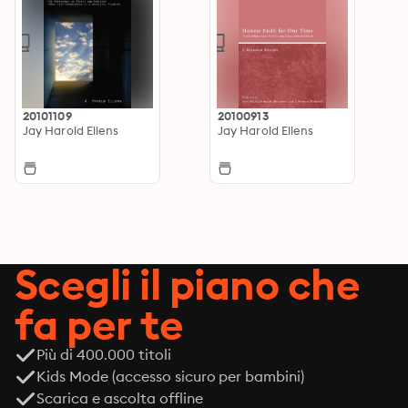
20101109
20100913
Jay Harold Ellens
Jay Harold Ellens
Scegli il piano che
fa per te
Più di 400.000 titoli
Kids Mode (accesso sicuro per bambini)
Scarica e ascolta offline