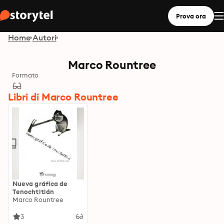
Prova ora
Home
Autori
Marco Rountree
Formato
Libri di Marco Rountree
Nueva gráfica de
Tenochtitlán
Marco Rountree
3