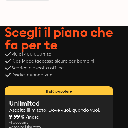
Scegli il piano che
fa per te
Più di 400.000 titoli
Kids Mode (accesso sicuro per bambini)
Scarica e ascolta offline
Disdici quando vuoi
Il più popolare
Unlimited
Ascolto illimitato. Dove vuoi, quando vuoi.
9.99 €
/mese
1 account
Ascolto illimitato