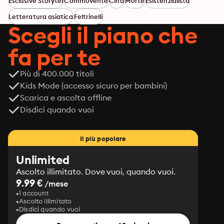
Esclusive Storytel
Commovente
Cina
Morte
Esistenzialista
come rifiuti, miriadi di poveracci che pullulano in 
Letteratura asiatica
Feltrinelli
bunker sotterranei come formiche, traffico di organi, 
Scegli il piano che
consumismo sfrenato... La morte livella finalmente le 
diseguaglianze, svelando l'essenziale, e i cittadini di 
fa per te
questa necropoli soave uscita dalla penna di Yu Hua ci 
insegnano tutta la semplicità dell'amore.
Più di 400.000 titoli
Kids Mode (accesso sicuro per bambini)
Scarica e ascolta offline
Disdici quando vuoi
Il più popolare
Unlimited
Ascolto illimitato. Dove vuoi, quando vuoi.
9.99 €
/mese
1 account
Ascolto illimitato
Disdici quando vuoi