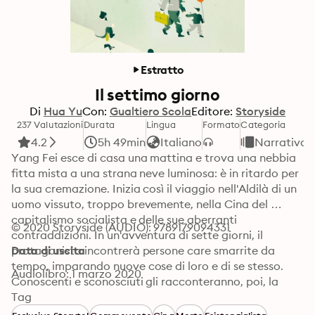
Estratto
Il settimo giorno
Di
Hua Yu
Con:
Gualtiero Scola
Editore:
Storyside
237 Valutazioni
Durata
Lingua
Formato
Categoria
4.2
5h 49min
Italiano
Narrativa
Yang Fei esce di casa una mattina e trova una nebbia 
fitta mista a una strana neve luminosa: è in ritardo per 
la sua cremazione. Inizia così il viaggio nell'Aldilà di un 
uomo vissuto, troppo brevemente, nella Cina del 
capitalismo socialista e delle sue aberranti 
© 2020 Storyside (AUDIO): 9789179094331
contraddizioni. In un'avventura di sette giorni, il 
protagonista incontrerà persone care smarrite da 
Data di uscita
tempo, imparando nuove cose di loro e di se stesso. 
Audiolibro: 1 marzo 2020
Conoscenti e sconosciuti gli racconteranno, poi, la 
propria storia nell'inferno vero, l'Aldiquà: demolizioni 
Tag
forzate, corruzione, tangenti, feti buttati nel fiume 