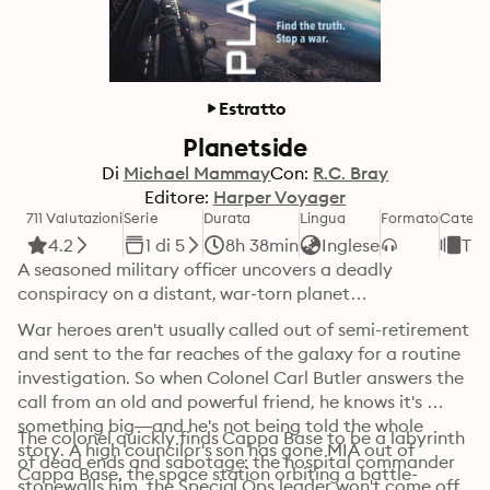
Estratto
Planetside
Di
Michael Mammay
Con:
R.C. Bray
Editore:
Harper Voyager
711 Valutazioni
Serie
Durata
Lingua
Formato
Catego
4.2
1 di 5
8h 38min
Inglese
Thri
A seasoned military officer uncovers a deadly 
conspiracy on a distant, war-torn planet…
War heroes aren't usually called out of semi-retirement 
and sent to the far reaches of the galaxy for a routine 
investigation. So when Colonel Carl Butler answers the 
call from an old and powerful friend, he knows it's 
something big—and he's not being told the whole 
The colonel quickly finds Cappa Base to be a labyrinth 
story. A high councilor's son has gone MIA out of 
of dead ends and sabotage: the hospital commander 
Cappa Base, the space station orbiting a battle-
stonewalls him, the Special Ops leader won't come off 