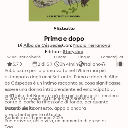
Estratto
Prima e dopo
Di
Alba de Céspedes
Con:
Nadia Terranova
Editore:
Storyside
57 Valutazioni
Serie
Durata
Lingua
Formato
Categ
3.7
2 di 5
3h 41min
Italiano
Na
Pubblicato per la prima volta nel 1955 e mai più 
ristampato dagli anni Settanta, Prima e dopo di Alba 
de Céspedes è un intimo racconto su cosa significasse 
essere una donna intraprendente ed emancipata 
nell'Italia del Boom: e ciò che più colpisce è il renderci 
© 2025 Storyside (AUDIO): 9789180859004
conto di come la riflessione di fondo, per quanto 
mutato sia il contesto, appaia ancora 
Data di uscita
prepotentemente attuale. 

Audiolibro: 21 gennaio 2025
Può arrivare, nella vita, un momento di presa di 
coscienza che diventa uno spartiacque definitivo fra il 
Tag