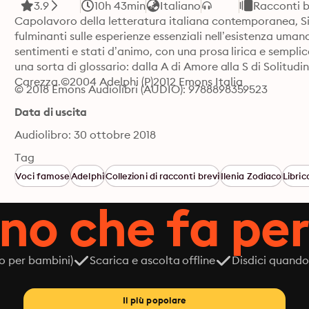
3.9
10h 43min
Italiano
Racconti b
Capolavoro della letteratura italiana contemporanea, Sill
fulminanti sulle esperienze essenziali nell’esistenza umana
sentimenti e stati d’animo, con una prosa lirica e semplice
una sorta di glossario: dalla A di Amore alla S di Solitudi
Carezza.©2004 Adelphi (P)2012 Emons Italia
© 2018 Emons Audiolibri (AUDIO): 9788898359523
Data di uscita
Audiolibro: 30 ottobre 2018
Tag
Voci famose
Adelphi
Collezioni di racconti brevi
Ilenia Zodiaco
Libric
ano che fa per
o per bambini)
Scarica e ascolta offline
Disdici quando
Il più popolare