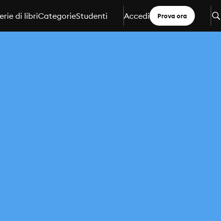
erie di libri
Categorie
Studenti
Accedi
Prova ora