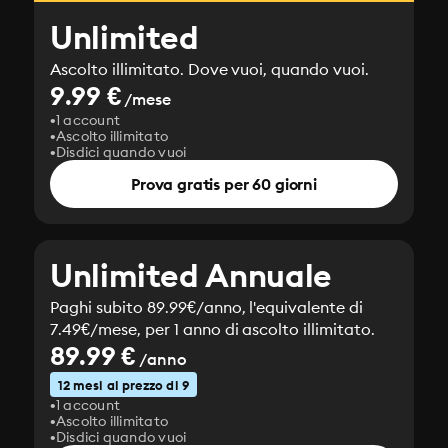
Unlimited
Ascolto illimitato. Dove vuoi, quando vuoi.
9.99 €
/mese
1 account
Ascolto illimitato
Disdici quando vuoi
Prova gratis per 60 giorni
Unlimited Annuale
Paghi subito 89.99€/anno, l'equivalente di
7.49€/mese, per 1 anno di ascolto illimitato.
89.99 €
/anno
12 mesi al prezzo di 9
1 account
Ascolto illimitato
Disdici quando vuoi