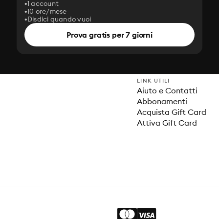
1 account
10 ore/mese
Disdici quando vuoi
Prova gratis per 7 giorni
LINK UTILI
Aiuto e Contatti
Abbonamenti
Acquista Gift Card
Attiva Gift Card