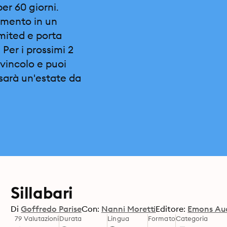
per 60 giorni.
omento in un
imited e porta
 Per i prossimi 2
vincolo e puoi
sarà un'estate da
Sillabari
Di
Goffredo Parise
Con:
Nanni Moretti
Editore:
Emons Aud
79 Valutazioni
Durata
Lingua
Formato
Categoria