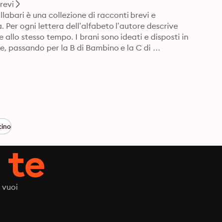
revi
abari è una collezione di racconti brevi e 
. Per ogni lettera dell’alfabeto l’autore descrive 
 allo stesso tempo. I brani sono ideati e disposti in 
ne, passando per la B di Bambino e la C di 
cino
 te
 vuoi