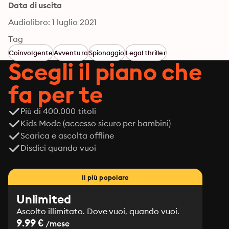
Data di uscita
Audiolibro: 1 luglio 2021
Tag
Coinvolgente
Avventura
Spionaggio
Legal thriller
Scegli il piano che
fa per te
Più di 400.000 titoli
Kids Mode (accesso sicuro per bambini)
Scarica e ascolta offline
Disdici quando vuoi
Il più popolare
Unlimited
Ascolto illimitato. Dove vuoi, quando vuoi.
9.99 €
/mese