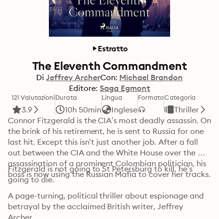
Estratto
The Eleventh Commandment
Di
Jeffrey Archer
Con:
Michael Brandon
Editore:
Saga Egmont
121 Valutazioni
Durata
Lingua
Formato
Categoria
3.9
10h 50min
Inglese
Thriller
Connor Fitzgerald is the CIA’s most deadly assassin. On 
the brink of his retirement, he is sent to Russia for one 
last hit. Except this isn’t just another job. After a fall 
out between the CIA and the White House over the 
assassination of a prominent Colombian politician, his 
Fitzgerald is not going to St Petersburg to kill, he’s 
boss is now using the Russian Mafia to cover her tracks. 
going to die. 
A page-turning, political thriller about espionage and 
betrayal by the acclaimed British writer, Jeffrey 
Archer. 