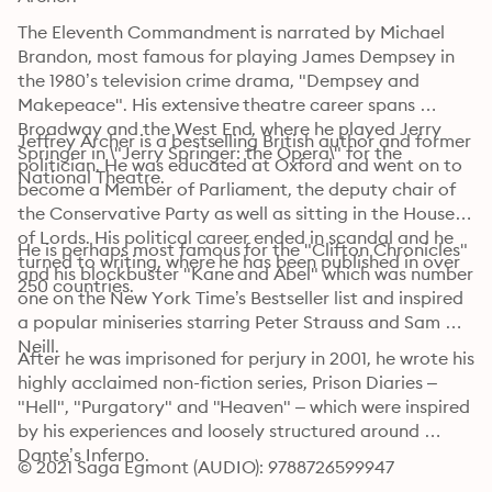
The Eleventh Commandment is narrated by Michael 
Brandon, most famous for playing James Dempsey in 
the 1980’s television crime drama, "Dempsey and 
Makepeace". His extensive theatre career spans 
Broadway and the West End, where he played Jerry 
Jeffrey Archer is a bestselling British author and former 
Springer in \"Jerry Springer: the Opera\" for the 
politician. He was educated at Oxford and went on to 
National Theatre. 
become a Member of Parliament, the deputy chair of 
the Conservative Party as well as sitting in the House 
of Lords. His political career ended in scandal and he 
He is perhaps most famous for the "Clifton Chronicles" 
turned to writing, where he has been published in over 
and his blockbuster "Kane and Abel" which was number 
250 countries.
one on the New York Time’s Bestseller list and inspired 
a popular miniseries starring Peter Strauss and Sam 
Neill. 
After he was imprisoned for perjury in 2001, he wrote his 
highly acclaimed non-fiction series, Prison Diaries – 
"Hell", "Purgatory" and "Heaven" – which were inspired 
by his experiences and loosely structured around 
Dante’s Inferno.
© 2021 Saga Egmont (AUDIO): 9788726599947