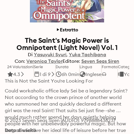
Estratto
The Saint's Magic Power is
Omnipotent (Light Novel) Vol. 1
Di
Yasuyuki Syuri
Yuka Tachibana
Con:
Veronica Taylor
Editore:
Seven Seas Siren
24 Valutazioni
Serie
Durata
Lingua
Formato
Categor
4.3
1 di 9
6h 0min
Inglese
You
This is Not the Saint You're Looking For
Could workaholic office lady Sei be a legendary Saint? 
Not according to the crown prince of another world 
who summoned her and quickly declared a different 
girl was the real Saint! That suits Sei just fine--she 
would much rather spend her days quietly helping 
© 2023 Seven Seas Siren (AUDIO): 9798888438237
people with her unbelievably powerful magic. But how 
long can Sei live her ideal life of leisure before her true 
Data di uscita