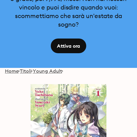
vincolo e puoi disdire quando vuoi:
scommettiamo che sarà un'estate da
sogno?
Attiva ora
Home
Titoli
Young Adult