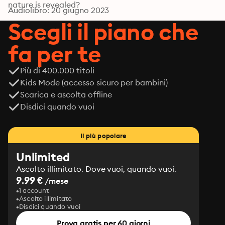
nature is revealed?
Audiolibro: 20 giugno 2023
Scegli il piano che
fa per te
Più di 400.000 titoli
Kids Mode (accesso sicuro per bambini)
Scarica e ascolta offline
Disdici quando vuoi
Il più popolare
Unlimited
Ascolto illimitato. Dove vuoi, quando vuoi.
9.99 €
/mese
1 account
Ascolto illimitato
Disdici quando vuoi
Prova gratis per 60 giorni