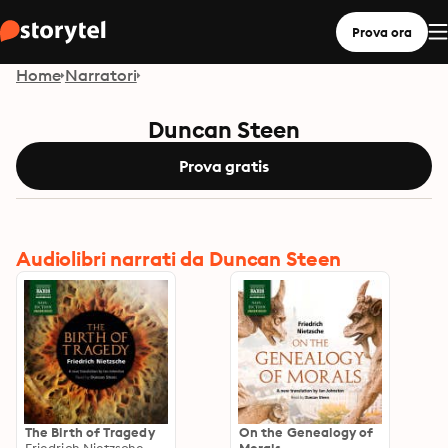
Prova ora
Home
Narratori
Duncan Steen
Prova gratis
Audiolibri narrati da Duncan Steen
The Birth of Tragedy
On the Genealogy of