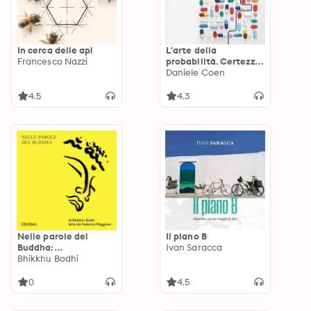
In cerca delle api
L'arte della
Francesco Nazzi
probabilità. Certezze
e incertezze della
Daniele Coen
medicina
4.5
4.3
Nelle parole del
Il piano B
Buddha:
Ivan Saracca
Insegnamenti dal
Bhikkhu Bodhi
Canone pāli
0
4.5