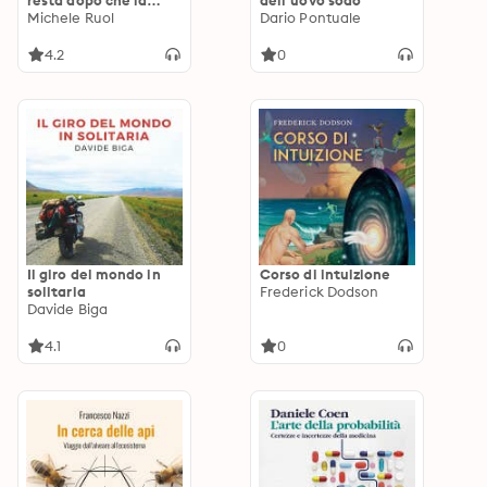
resta dopo che la
dell’uovo sodo
foresta brucia
Michele Ruol
Dario Pontuale
4.2
0
Il giro del mondo in
Corso di intuizione
solitaria
Frederick Dodson
Davide Biga
4.1
0