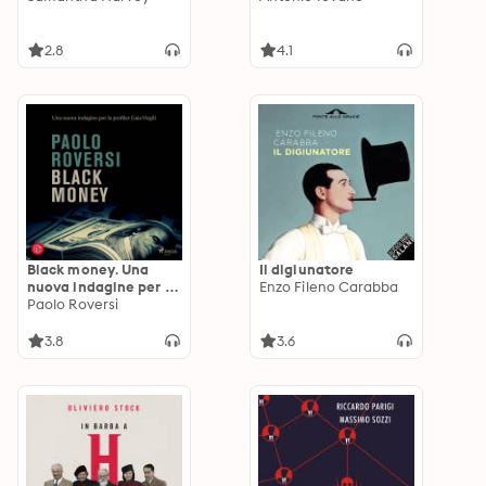
2.8
4.1
Black money. Una
Il digiunatore
nuova indagine per la
Enzo Fileno Carabba
profiler Gaia Virgili
Paolo Roversi
3.8
3.6