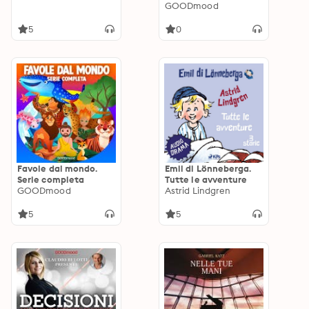
GOODmood
5
0
Favole dal mondo.
Emil di Lönneberga.
Serie completa
Tutte le avventure
GOODmood
Astrid Lindgren
5
5