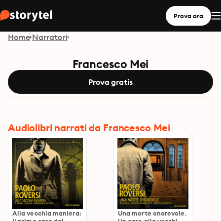
Prova ora
Home
Narratori
Francesco Mei
Prova gratis
Audiolibri narrati da Francesco Mei
Alla vecchia maniera:
Una morte onorevole.