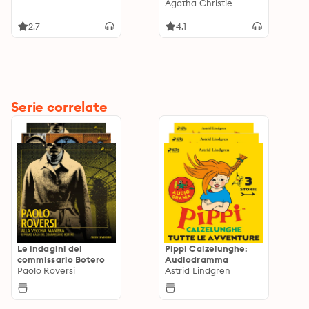
Agatha Christie
2.7
4.1
Serie correlate
Le indagini del
Pippi Calzelunghe:
commissario Botero
Audiodramma
Paolo Roversi
Astrid Lindgren