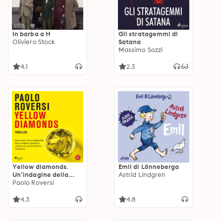
In barba a H
Gli stratagemmi di
Oliviero Stock
Satana
Massimo Sozzi
4.1
2.3
Yellow diamonds.
Emil di Lönneberga
Un’indagine della
Astrid Lindgren
profiler Gaia Virgili
Paolo Roversi
4.3
4.8