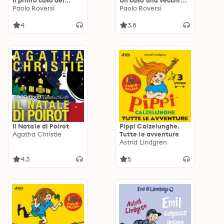
Il primo caso del
Un caso alla vecchia
commissario Botero
Paolo Roversi
maniera per il
Paolo Roversi
commissario Botero
4
3.8
Il Natale di Poirot
Pippi Calzelunghe.
Agatha Christie
Tutte le avventure
Astrid Lindgren
4.3
5