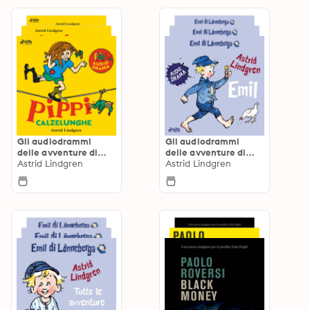
Gli audiodrammi
Gli audiodrammi
delle avventure di
delle avventure di
Pippi Calzelunghe
Astrid Lindgren
Emil di Lönneberga
Astrid Lindgren