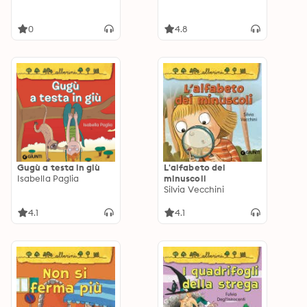
0
4.8
Gugù a testa in giù
L'alfabeto dei
Isabella Paglia
minuscoli
Silvia Vecchini
4.1
4.1