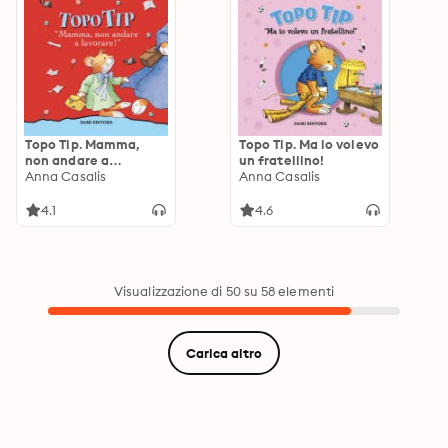
Topo Tip. Mamma,
Topo Tip. Ma io volevo
non andare a
un fratellino!
lavorare!
Anna Casalis
Anna Casalis
4.1
4.6
Visualizzazione di 50 su 58 elementi
Carica altro