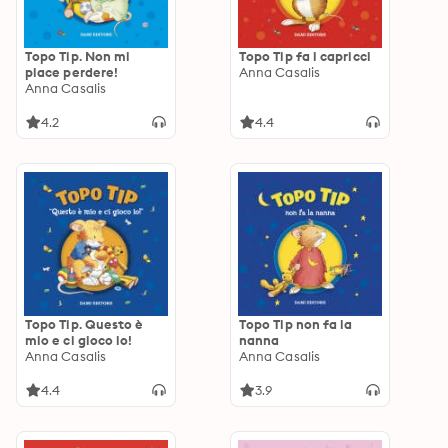
Topo Tip. Non mi
Topo Tip fa i capricci
piace perdere!
Anna Casalis
Anna Casalis
4.2
4.4
Topo Tip. Questo è
Topo Tip non fa la
mio e ci gioco io!
nanna
Anna Casalis
Anna Casalis
4.4
3.9