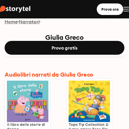
Prova ora
Home
Narratori
Giulia Greco
Prova gratis
Audiolibri narrati da Giulia Greco
Il libro delle storie di
Topo Tip Collection 2: