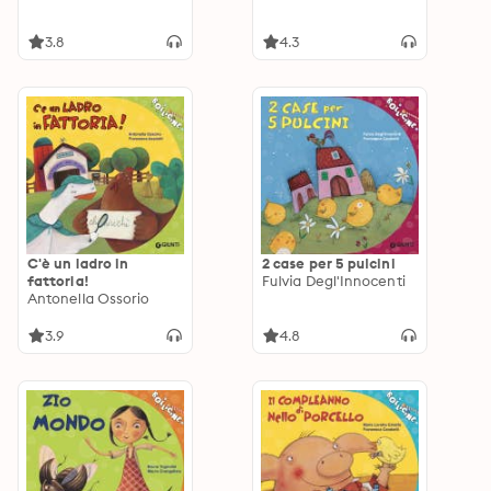
3.8
4.3
C'è un ladro in
2 case per 5 pulcini
fattoria!
Fulvia Degl'Innocenti
Antonella Ossorio
3.9
4.8