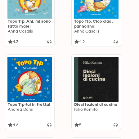
Topo Tip. Ahi, mi sono
Topo Tip. Ciao ciao,
fatto male!
pannolino!
Anna Casalis
Anna Casalis
4.3
4.2
Topo Tip fai in fretta!
Dieci lezioni di cucina
Andrea Dami
Niko Romito
4.6
5