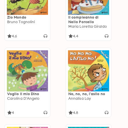
Zio Mondo
Il compleanno di
Bruno Tognolini
Nello Porcello
Maria Loretta Giraldo
4.6
4.4
Voglio il mio Dino
No, no, no, l'asilo no
Carolina D'Angelo
Annalisa Lay
4
4.8