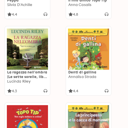
Peppa
Il mio amico Topo Tip
Silvia D'Achille
Anna Casalis
4.4
4.8
La ragazza nell'ombra
Denti di gallina
(Le sette sorelle, libro
Annalisa Strada
3)
Lucinda Riley
4.3
4.4