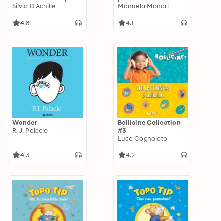
e altre storie
Silvia D'Achille
Manuela Monari
4.8
4.1
Wonder
Bollicine Collection
R. J. Palacio
#3
Luca Cognolato
4.3
4.2