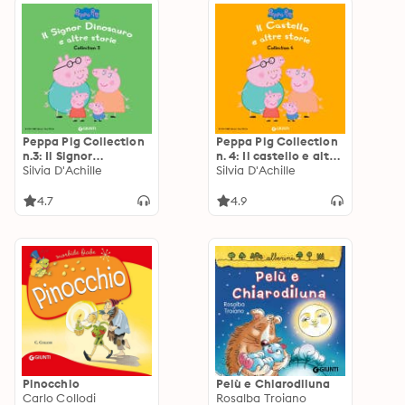
Peppa Pig Collection
Peppa Pig Collection
n.3: Il Signor
n. 4: Il castello e altre
Dinosauro e altre
Silvia D'Achille
storie
Silvia D'Achille
storie
4.7
4.9
Pinocchio
Pelù e Chiarodiluna
Carlo Collodi
Rosalba Troiano