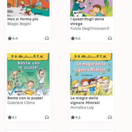
Non si ferma più
I quadrifogli della
Biagio Bagini
strega
Fulvia Degl'Innocenti
4.4
4.6
Basta con le puzze!
Le magie della
Gabriele Clima
signora Mimisòl
Annalisa Lay
4.1
4.6