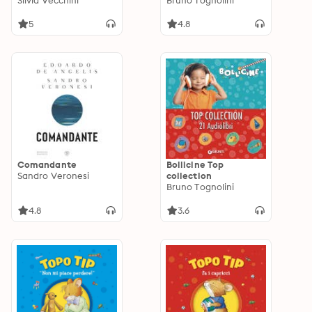
Silvia Vecchini
Bruno Tognolini
5
4.8
Comandante
Bollicine Top
Sandro Veronesi
collection
Bruno Tognolini
4.8
3.6