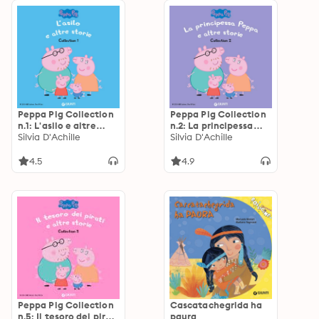
Peppa Pig Collection
Peppa Pig Collection
n.1: L'asilo e altre
n.2: La principessa
storie
Silvia D'Achille
Peppa e altre storie
Silvia D'Achille
4.5
4.9
Peppa Pig Collection
Cascatachegrida ha
n.5: Il tesoro dei pirati
paura