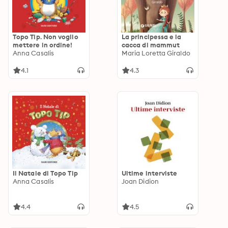
Topo Tip. Non voglio
La principessa e la
mettere in ordine!
cacca di mammut
Anna Casalis
Maria Loretta Giraldo
4.1
4.3
Il Natale di Topo Tip
Ultime interviste
Anna Casalis
Joan Didion
4.4
4.5