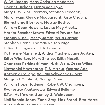
W. W. Jacobs
Hans Christian Andersen
Charles Dickens
Henry van Dyke
Mary E. Wilkins Freeman
Stephen Leacock
Mark Twain
Guy de Maupassant
Kate Chopin
Bjørnstjerne Bjørnson
Matsuo Bashō
William Dean Howells
Louisa May Alcott
Harriet Beecher Stowe
Edward Payson Roe
Francis K. Ball
Henry James
Willa Cather
Stephen Crane
Thomas Nelson Page
F. Scott Fitzgerald
H. P. Lovecraft
Katherine Mansfield
Arthur Machen
Jane Austen
Edith Wharton
Mary Shelley
Edith Nesbit
Charlotte Perkins Gilman
H. G. Wells
Oscar Wilde
Nathaniel Hawthorne
T. S. Arthur
George Ade
Anthony Trollope
William Schwenck Gilbert
Margaret Oliphant
George Moore
William Hope Hodgson
Robert W. Chambers
Ryunosuke Akutagawa
Edward Bellamy
E.T.A. Hoffmann
Stanley G. Weinbaum
Neil Ronald Jones
Zane Grey
Max Brand
Bret Harte
Alice Askew
H. and E. Heron