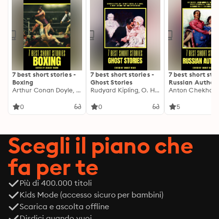
7 best short stories -
7 best short stories -
7 best short stor
Boxing
Ghost Stories
Russian Author
Arthur Conan Doyle, Ring Lardner, Jack London, Robert E. Howard, August Nemo
Rudyard Kipling, O. Henry, Saki (H.H. Munro), Elizabeth Gaskell, M. R. James, Sheridan Le Fanu, Lafcadio Hearn, August Nemo
0
0
5
Scegli il piano che
fa per te
Più di 400.000 titoli
Kids Mode (accesso sicuro per bambini)
Scarica e ascolta offline
Disdici quando vuoi