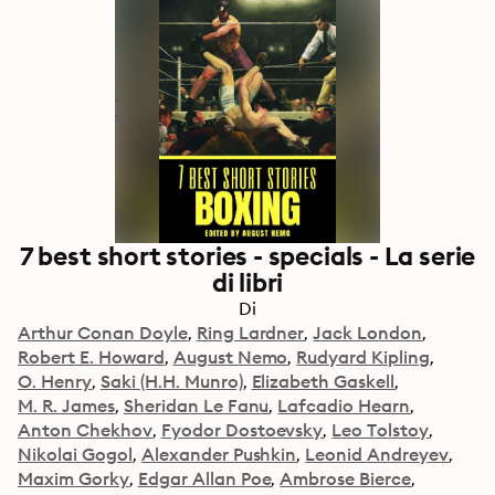
7 best short stories - specials - La serie
di libri
Di
Arthur Conan Doyle
Ring Lardner
Jack London
Robert E. Howard
August Nemo
Rudyard Kipling
O. Henry
Saki (H.H. Munro)
Elizabeth Gaskell
M. R. James
Sheridan Le Fanu
Lafcadio Hearn
Anton Chekhov
Fyodor Dostoevsky
Leo Tolstoy
Nikolai Gogol
Alexander Pushkin
Leonid Andreyev
Maxim Gorky
Edgar Allan Poe
Ambrose Bierce