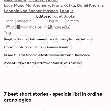
Lucy Maud Montgomery
Franz Kafka
Daniil Kharms
Leopold von Sacher-Masoch
Longus
Editore:
Tacet Books
Serie
Categoria
Lingua
Formato
65
Non-fiction
Inglese
Tag
Pugilato
Horror
Halloween
Russia
Fantasy
Natale
3-6 anni
Collezioni di racconti brevi
Drammi familiari
Prima Guerra Mondiale
Matrimonio
Historical Romance
Avventura
Western
Narrativa storica
Gialli classici
7 best short stories - specials libri in ordine
cronologico