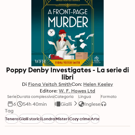
Poppy Denby Investigates - La serie di
libri
Di
Fiona Veitch Smith
Con:
Helen Keeley
Editore:
W. F. Howes Ltd
Serie
Durata complessiva
Categoria
Lingua
Formato
6
54h 40min
Gialli
Inglese
Tag
Tenero
Gialli storici
Londra
Misteri
Cozy crime
Arte