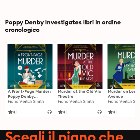
Poppy Denby Investigates libri in ordine
cronologico
A Front-Page Murder:
Murder at the Old Vic
Murder on Lexi
Poppy Denby
Theatre
Avenue
Investigates, Book 1
Fiona Veitch Smith
Fiona Veitch Smith
Fiona Veitch Sm
4.1
4.1
4.1
Scegli il piano che