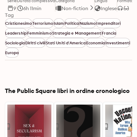
Serie
Durata complessiva
Categoria
Lingua
Formato
9
6h 11min
Non-fiction
Inglese
Tag
Cristianesimo
Terrorismo
Islam
Politica
Nazismo
Imprenditori
Leadership
Femminismo
Strategia e Management
Francia
Sociologia
Diritti civili
Stati Uniti d'America
Economia
Investimenti
Europa
The Public Square libri in ordine cronologico