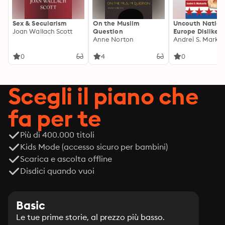
Sex & Secularism
On the Muslim
Uncouth Nation
Joan Wallach Scott
Question
Europe Dislikes
Anne Norton
America
Andrei S. Markov
0
4
0
Scegli il piano che
fa per te
Più di 400.000 titoli
Kids Mode (accesso sicuro per bambini)
Scarica e ascolta offline
Disdici quando vuoi
Basic
Le tue prime storie, al prezzo più basso.