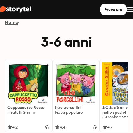
Prova ora
Home
3-6 anni
Cappuccetto Rosso
I tre porcellini
S.O.S. c'è un top
I fratelli Grimm
Fiaba popolare
nello spazio!
Geronimo Stilto
4.2
4.4
4.7