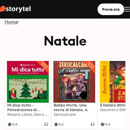
Prova ora
Home
Natale
Mi dica tutto -
Babbo Morto. Una
È Natale Stilton
Psicodramma di
storia di Natale, A
Geronimo Stilto
Natale
Rosario Lisma, Elena Scalet, Gipo Gurrado, Giulia Lombezzi
Zerocalcare
4.4
4.2
4.4