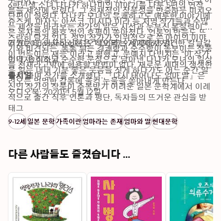
6학년생 소녀 다나카 하나미의 이야기를 다룬 5편의 연작 
름을 세상에 알렸다. 그 천재적인 작품성을 반증하듯 미치오 
단편이 실렸다. 다나카 모녀의 유쾌하고도 애틋한 이야기에
슈스케, 아사노 아쓰코, 이시다 이라 등 저명 작가들과 수많
는 세상을 바라보는 작가의 맑은 시선과 눈부신 통찰력이 고
은 독자들의 환호 섞인 호평이 쏟아졌다. 언론의 반응도 뜨
스란히 담겨 있다. 성인 작가가 인위적으로 쓴 아이의 이야
거웠는데, 아사히신문은 “책이라는 세계에서 발견한 칼날같
© 2020 dasanbooks (오디오북): 9791130629711
기와 비견되는, 통통 튀는 경쾌함과 순수함이 돋보이는 작품
이 번뜩이는 재능”이라고 평했고, 문예지 다빈치는 “이 작가
이다. 솔직하고 순수한 문장으로 담아낸 다나카 모녀의 일상
번역자: 이소담
를 천재라고밖에 형용할 방법이 없다. 새로운 세대의 생생한 
은 읽는 내내 기분 좋은 웃음을 짓게 하다가도 어느 순간 밀
필치”라며 작가를 소개했다. 『다시 태어나도 엄마 딸』은 
출시일
려오는 먹먹한 감동에 울컥 눈물을 쏟아내게 만든다.
신인 작가의 작품이 주목받기 어려운 일본 문학계에서 이례
오디오북: 2020년 5월 12일
적으로 출간 직후 언론과 평단, 독자들의 뜨거운 관심을 받
으며 10만 부 이상 판매되었다.
태그
9-12세
일본 문학
가족이란
엄마라는 존재
엄마와 딸
현대문학
다른 사람들도 즐겼습니다 ...