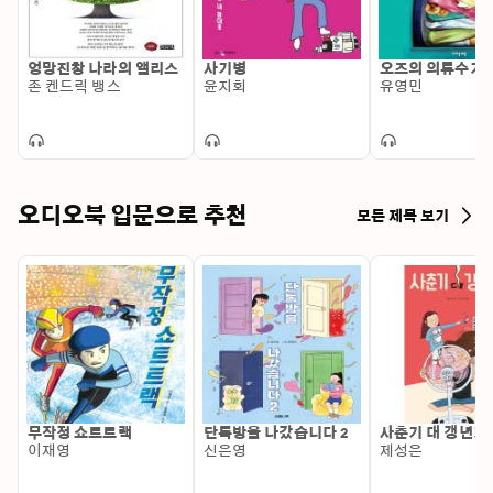
엉망진창 나라의 앨리스
사기병
오즈의 의류수거
존 켄드릭 뱅스
윤지회
유영민
오디오북 입문으로 추천
모든 제목 보기
무작정 쇼트트랙
단톡방을 나갔습니다 2
사춘기 대 갱년기
이재영
신은영
제성은