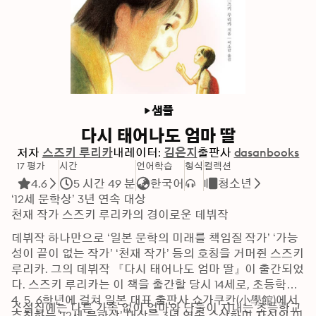
샘플
다시 태어나도 엄마 딸
저자
스즈키 루리카
내레이터:
김은지
출판사
dasanbooks
17 평가
시간
언어학습
형식
컬렉션
4.6
5 시간 49 분
한국어
청소년
‘12세 문학상’ 3년 연속 대상

천재 작가 스즈키 루리카의 경이로운 데뷔작
데뷔작 하나만으로 ‘일본 문학의 미래를 책임질 작가’ ‘가능
성이 끝이 없는 작가’ ‘천재 작가’ 등의 호칭을 거머쥔 스즈키 
루리카. 그의 데뷔작 『다시 태어나도 엄마 딸』이 출간되었
다. 스즈키 루리카는 이 책을 출간할 당시 14세로, 초등학교 
4, 5, 6학년에 걸쳐 일본 대표 출판사 쇼가쿠칸(小學館)에서 
소설집에는 다른 가족 없이 엄마와 단둘이 지내는 초등학교 
주최하는 ‘12세 문학상’ 대상을 3년 연속 수상하며 자신의 이