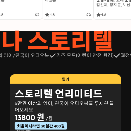
성은
제성은
문명~중세: 고대 문
.8
4.8
4.6
서나 스토리텔
의 영어/한국어 오디오북
키즈 모드(어린이 안전 환경)
월정
인기
스토리텔 언리미티드
5만권 이상의 영어, 한국어 오디오북을 무제한 들
어보세요
13800 원
/월
처음이시라면 30일간 400원