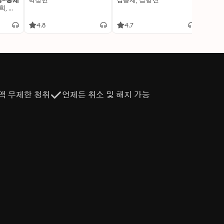
명~중세
박정민
김용세, 김병선
이알찬
김선혜, 정지윤, 노남희, 뭉선생, 윤효식, 이우일, 김선빈, 사회평론 역사연구소
4.8
4.7
4.6
액 무제한 청취
언제든 취소 및 해지 가능