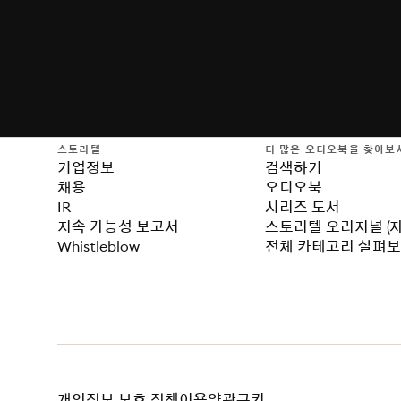
스토리텔
더 많은 오디오북을 찾아보
기업정보
검색하기
채용
오디오북
IR
시리즈 도서
지속 가능성 보고서
스토리텔 오리지널 (
Whistleblow
전체 카테고리 살펴
개인정보 보호 정책
이용약관
쿠키