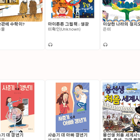
관에 수학이?
아이튼튼 그림책 : 생활
이상한 나라의 정지
중물
미확인(Unknown)
은미
기 대 갱년기
사춘기 대 아빠 갱년기
용선생 처음 세계사1