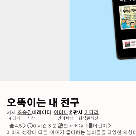
오뚝이는 내 친구
저자
조숙경
내레이터:
이미나
출판사
키다리
4 평가
시간
언어학습
형식
컬렉션
4.5
0 시간 3 분
한국어
어린이
아이의 성장에 따른, 아이가 좋아하는 놀이들을 다양한 의성어