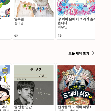
오
일주일
강 너머 숲에서 소리가 울려
네모
김라임
옵니다
차영
이우연
모든 제목 보기
: 고대
쓸 만한 인간
신기한 맛 도깨비 식당 1
변신 