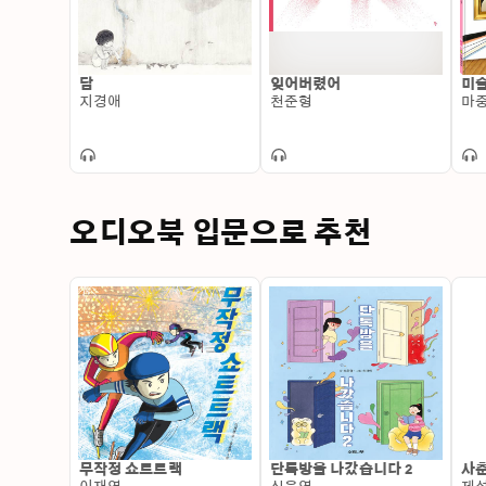
담
잊어버렸어
미술
지경애
천준형
마
오디오북 입문으로 추천
무작정 쇼트트랙
단톡방을 나갔습니다 2
사춘