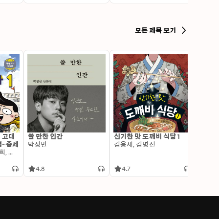
모든 제목 보기
: 고대
쓸 만한 인간
신기한 맛 도깨비 식당 1
변신 
명~중세
박정민
김용세, 김병선
이알찬
김선혜, 정지윤, 노남희, 뭉선생, 윤효식, 이우일, 김선빈, 사회평론 역사연구소
4.8
4.7
4.6