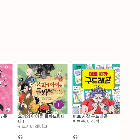
: 못
요괴의 아이를 돌봐드립니
마트 사장 구드래곤
다 1
박현숙, 이경석
히로시마 레이코