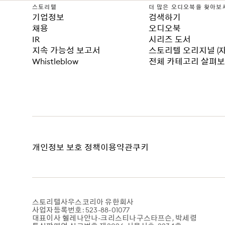
스토리텔
더 많은 오디오북을 찾아보
기업정보
검색하기
채용
오디오북
IR
시리즈 도서
지속 가능성 보고서
스토리텔 오리지널 (
Whistleblow
전체 카테고리 살펴
개인정보 보호 정책
이용약관
쿠키
스토리텔사우스코리아 유한회사
사업자등록번호: 523-88-01077
대표이사 헬레나안나-크리스티나구스타프슨, 박세령