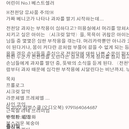
어린이 No.1 베스트셀러
※전천당 유사품 주의!※

가짜 베니코가 나타나 과자를 팔기 시작하는데…
전천당 과자는 부작용이 심하다고? 미용실에서 머리를 망쳐서
지키고 싶은 아이는 〈시크릿 알약〉을, 목욕이 귀찮은 아이는
님들 중 몇몇은 심한 부작용을 겪는다. 머리카락뿐만 아니라 
이 된다거나, 몸이 커다란 공처럼 부풀어 걸을 수 없게 되는 
용을 겪은 손님들을 중심으로 전천당에 대한 나쁜 소문이 퍼
한편 누군가 전천당을 노린다는 경고에 가게 장사를 잠시 접고 
손님들에게 과자를 팔던 중, 뜻밖의 소식을 듣게 된다. 〈전
람부터 과자 때문에 심각한 부작용에 시달린다는 비난까지. 
목차

프롤로그 

시크릿 알약 

라푼체엘 프레체엘 

사인 코인 

© 2022 길벗스쿨 (오디오북): 9791164064687
근육질 라테 프리미엄 

수상한 회의 

번역자: 김정화
복스러운 복숭아 

출시일