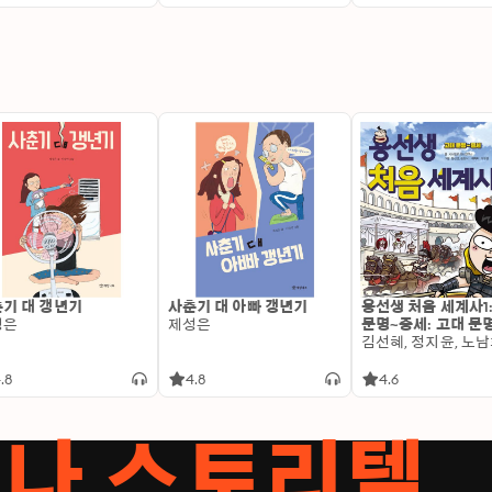
기 대 갱년기
사춘기 대 아빠 갱년기
용선생 처음 세계사1
성은
제성은
문명~중세: 고대 문
.8
4.8
4.6
서나 스토리텔