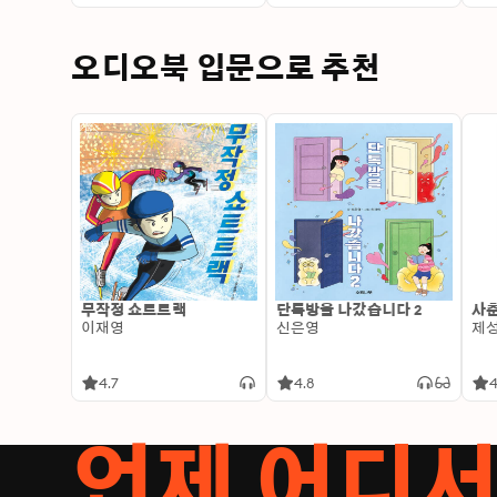
오디오북 입문으로 추천
무작정 쇼트트랙
단톡방을 나갔습니다 2
사춘
이재영
신은영
제
4.7
4.8
4
언제 어디