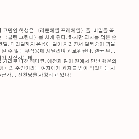
 고민인 학생은 〈라푼체엘 프레체엘〉을, 비밀을 꼭 
 〈클린 그린티〉를 사게 된다. 하지만 과자를 먹은 손
코털, 다리털까지 온몸에 털이 자라면서 털북숭이 괴물
등 알 수 없는 부작용에 시달리며 괴로워한다. 결국 부작
지기 시작하는데….
거리로 나선 베니코. 예전과 같이 길에서 만난 행운의 
천당〉의 주인이라는 여자에게 과자를 받아 먹었다는 사
누군가… 전천당을 사칭하고 있다!