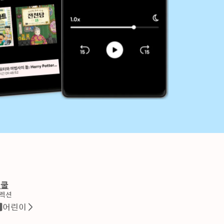
스쿨
렉션
어린이