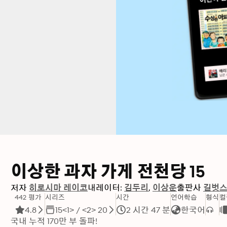
이상한 과자 가게 전천당 15
저자
히로시마 레이코
내레이터:
김두리
이상운
출판사
길벗
442 평가
시리즈
시간
언어학습
형식
컬
4.8
15<1> / <2> 20
2 시간 47 분
한국어
국내 누적 170만 부 돌파!
