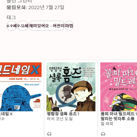
클린 그린티 

에필로그
오디오북: 2022년 7월 27일
태그
6-9세
9-12세
재미있어요 - 어린이
마법
네임 X
명탐정 셜록 홈즈 1
꼴찌 마녀 밀드레드 1 
경수
아서 코난 도일
말리는 빗자루 소동
질 머피