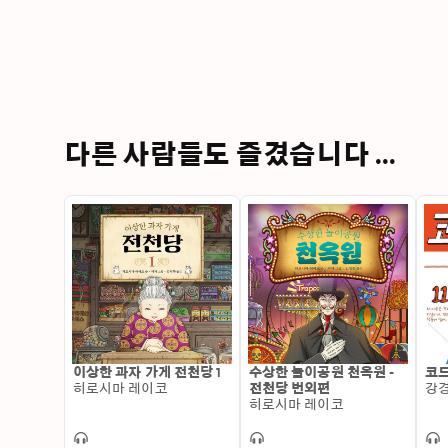
다른 사람들도 즐겼습니다 ...
이상한 과자 가게 전천당 1
수상한 놀이공원 천옥원 -
코드
히로시마 레이코
전천당 번외편
강
히로시마 레이코