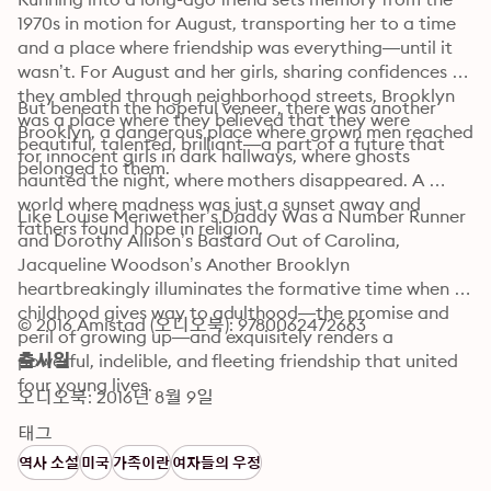
1970s in motion for August, transporting her to a time 
and a place where friendship was everything—until it 
wasn’t. For August and her girls, sharing confidences as 
they ambled through neighborhood streets, Brooklyn 
But beneath the hopeful veneer, there was another 
was a place where they believed that they were 
Brooklyn, a dangerous place where grown men reached 
beautiful, talented, brilliant—a part of a future that 
for innocent girls in dark hallways, where ghosts 
belonged to them.
haunted the night, where mothers disappeared. A 
world where madness was just a sunset away and 
Like Louise Meriwether’s Daddy Was a Number Runner 
fathers found hope in religion. 
and Dorothy Allison’s Bastard Out of Carolina, 
Jacqueline Woodson’s Another Brooklyn 
heartbreakingly illuminates the formative time when 
childhood gives way to adulthood—the promise and 
© 2016 Amistad (오디오북): 9780062472663
peril of growing up—and exquisitely renders a 
powerful, indelible, and fleeting friendship that united 
출시일
four young lives.
오디오북: 2016년 8월 9일
태그
역사 소설
미국
가족이란
여자들의 우정