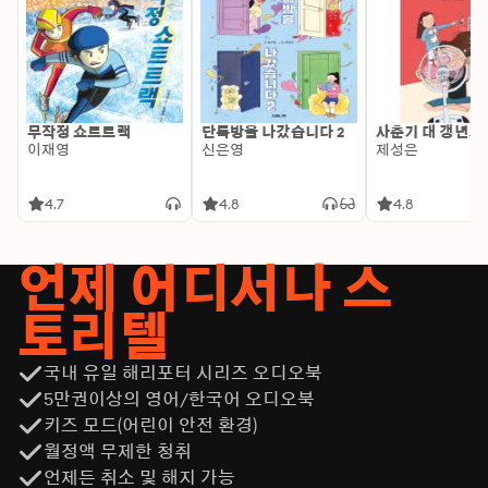
무작정 쇼트트랙
단톡방을 나갔습니다 2
사춘기 대 갱년기
이재영
신은영
제성은
4.7
4.8
4.8
언제 어디서나 스
토리텔
국내 유일 해리포터 시리즈 오디오북
5만권이상의 영어/한국어 오디오북
키즈 모드(어린이 안전 환경)
월정액 무제한 청취
언제든 취소 및 해지 가능