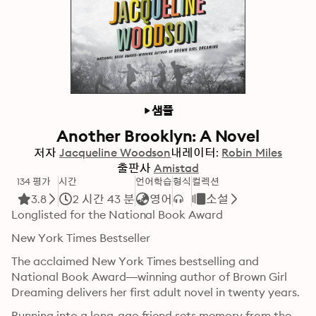
샘플
Another Brooklyn: A Novel
저자
Jacqueline Woodson
내레이터:
Robin Miles
출판사
Amistad
134 평가
시간
언어학습
형식
컬렉션
3.8
2 시간 43 분
영어
소설
Longlisted for the National Book Award
New York Times Bestseller 
The acclaimed New York Times bestselling and 
National Book Award—winning author of Brown Girl 
Dreaming delivers her first adult novel in twenty years.
Running into a long-ago friend sets memory from the 