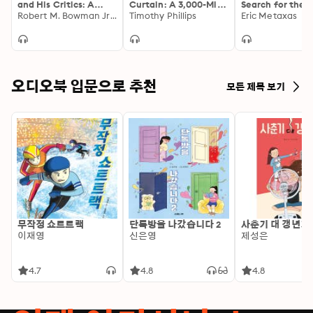
and His Critics: A
Curtain: A 3,000-Mile
Search for the
Biblical Defense
Robert M. Bowman Jr., J. Ed Komoszewski
Journey Through the
Timothy Phillips
Meaning of Life
Eric Metaxas
End and Afterlife of
Memoir
the Cold War
오디오북 입문으로 추천
모든 제목 보기
무작정 쇼트트랙
단톡방을 나갔습니다 2
사춘기 대 갱년기
이재영
신은영
제성은
4.7
4.8
4.8