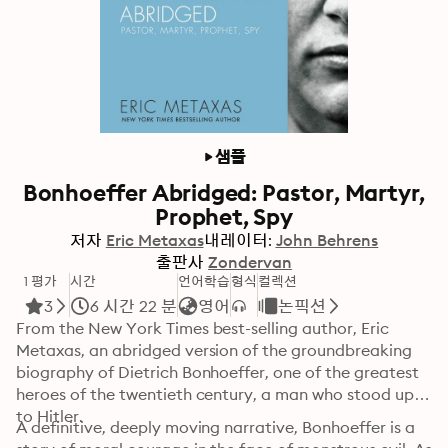
샘플
Bonhoeffer Abridged: Pastor, Martyr,
Prophet, Spy
저자
Eric Metaxas
내레이터:
John Behrens
출판사
Zondervan
1 평가
시간
언어학습
형식
컬렉션
3
6 시간 22 분
영어
논픽션
From the New York Times best-selling author, Eric 
Metaxas, an abridged version of the groundbreaking 
biography of Dietrich Bonhoeffer, one of the greatest 
heroes of the twentieth century, a man who stood up 
to Hitler.
A definitive, deeply moving narrative, Bonhoeffer is a 