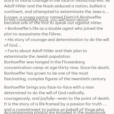
story of moral courage in the face of monstrous evil. As 
Adolf Hitler and the Nazis seduced a nation, bullied a 
continent, and attempted to exterminate the Jews of 
Europe, a young pastor named Dietrich Bonhoeffer 
In this compelling book, you will learn about:
became one of the first to speak out against Hitler.
 • Bonhoeffer's life as a double agent who joined the 
plot to assassinate the Führer,

 • His story of courage and determination to do the will 
of God

 • Facts about Adolf Hitler and their plan to 
exterminate the Jewish population
Bonhoeffer was hanged in the Flossenberg 
concentration camp at age thirty-nine. Since his death, 
Bonhoeffer has grown to be one of the most 
fascinating, complex figures of the twentieth century.
Bonhoeffer brings you face-to-face with a man 
determined to do the will of God radically, 
courageously, and joyfully—even to the point of death. 
It is the story of a life framed by a passion for truth 
and a commitment to justice on behalf of those who 
Accompanying photos are included in the audiobook 