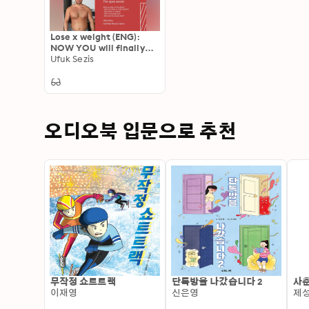
Lose x weight (ENG):
NOW YOU will finally
UNDERSTAND WEIGHT
Ufuk Sezis
LOSS!
오디오북 입문으로 추천
무작정 쇼트트랙
단톡방을 나갔습니다 2
사춘
이재영
신은영
제