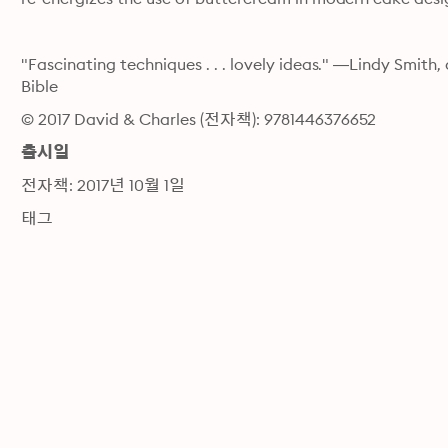
"Fascinating techniques . . . lovely ideas." —Lindy Smit
Bible
© 2017 David & Charles (전자책): 9781446376652
출시일
전자책: 2017년 10월 1일
태그