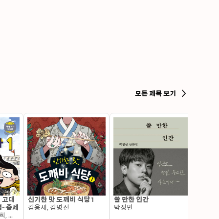
모든 제목 보기
: 고대
신기한 맛 도깨비 식당 1
쓸 만한 인간
변신 
명~중세
김용세, 김병선
박정민
이알찬
김선혜, 정지윤, 노남희, 뭉선생, 윤효식, 이우일, 김선빈, 사회평론 역사연구소