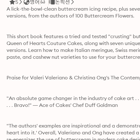
5
영어
논픽션
A lick-the-bowl-clean buttercream icing recipe, plus seve
versions, from the authors of 100 Buttercream Flowers.
This short book features a tried and tested "crusting" bu
Queen of Hearts Couture Cakes, along with seven unique 
versions. Learn how to make Italian meringue, Swiss mer
paste, and cashew nut varieties to use for your buttercr
Praise for Valeri Valeriano & Christina Ong's The Conte
"An absolute game changer in the industry of cake art . 
. . . Bravo!" — Ace of Cakes' Chef Duff Goldman
"The authors' examples are inspirational and a demonstrat
heart into it.' Overall, Valeriano and Ong have created a
re-energizes the use of buttercream in modern cake de