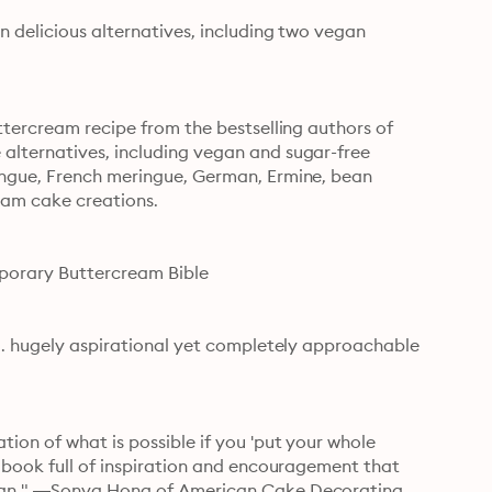
n delicious alternatives, including two vegan 
ttercream recipe from the bestselling authors of 
alternatives, including vegan and sugar-free 
ingue, French meringue, German, Ermine, bean 
eam cake creations.
mporary Buttercream Bible
. . hugely aspirational yet completely approachable 
ion of what is possible if you 'put your whole 
 book full of inspiration and encouragement that 
sign." —Sonya Hong of American Cake Decorating