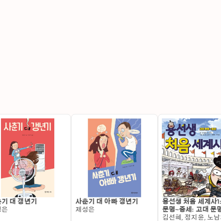
기 대 갱년기
사춘기 대 아빠 갱년기
용선생 처음 세계사1
성은
제성은
문명~중세: 고대 문