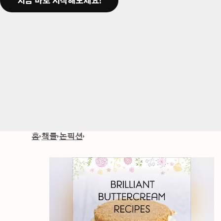
지금 바로 시작해보세요!
홈
책들
논픽션