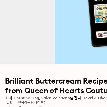
Brilliant Buttercream Recipe
from Queen of Hearts Cout
저자
Christina Ong
Valeri Valeriano
출판사
David & Char
2 평가
언어학습
형식
컬렉션