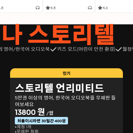
.8
4.8
4.6
서나 스토리텔
의 영어/한국어 오디오북
키즈 모드(어린이 안전 환경)
월정
인기
스토리텔 언리미티드
5만권 이상의 영어, 한국어 오디오북을 무제한 들
어보세요
13800 원
/월
처음이시라면 30일간 400원
계정 1개
무제한 청취