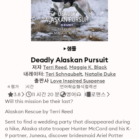
샘플
Deadly Alaskan Pursuit
저자
Terri Reed
Maggie K. Black
내레이터:
Teri Schnaubelt
Natalie Duke
출판사
Love Inspired Suspense
4 평가
시간
언어학습
형식
컬렉션
3.8
11 시간 20 분
영어
로맨스
Will this mission be their last?
Alaskan Rescue by Terri Reed
Sent to find a wedding party that disappeared during 
a hike, Alaska state trooper Hunter McCord and his K-
9 partner, Juneau, discover bridesmaid Ariel Potter 