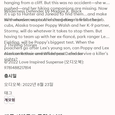
hanging from a cliff. But this was no accident—she was 
pushed—and her hiking companions are missing. Now 
Wilderness Defender by Maggie K. Black
it’s up to Hunter and Juneau to find them…and make 
sure whoever wants Ariel dead doesn’t finish the job.
With murderous poachers targeting rare blue bear 
cubs, Alaska trooper Poppy Walsh and her K-9 partner, 
Stormy, will do whatever it takes to stop them. But 
having to team up with her ex-fiancé, park ranger Lex 
Fielding, will be Poppy’s biggest test. When the 
2 Thrilling Stories
poachers go after Lex’s young son, can Poppy and Lex 
overcome their unresolved past…and survive a killer’s 
Alaskan Rescue and Wilderness Defender
sights?
© 2022 Love Inspired Suspense (오디오북): 
9781488217814
출시일
오디오북: 2022년 8월 23일
태그
개
모험