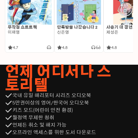
무작정 쇼트트랙
단톡방을 나갔습니다 2
사춘기 대 갱년기
이재영
신은영
제성은
4.7
4.8
4.8
언제 어디서나 스
토리텔
국내 유일 해리포터 시리즈 오디오북
5만권이상의 영어/한국어 오디오북
키즈 모드(어린이 안전 환경)
월정액 무제한 청취
언제든 취소 및 해지 가능
오프라인 액세스를 위한 도서 다운로드