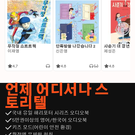
무작정 쇼트트랙
단톡방을 나갔습니다 2
사춘기 대 갱년기
이재영
신은영
제성은
4.7
4.8
4.8
언제 어디서나 스
토리텔
국내 유일 해리포터 시리즈 오디오북
5만권이상의 영어/한국어 오디오북
키즈 모드(어린이 안전 환경)
월정액 무제한 청취