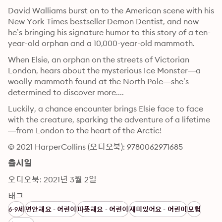
David Walliams burst on to the American scene with his 
New York Times bestseller Demon Dentist, and now 
he’s bringing his signature humor to this story of a ten-
year-old orphan and a 10,000-year-old mammoth. 
When Elsie, an orphan on the streets of Victorian 
London, hears about the mysterious Ice Monster—a 
woolly mammoth found at the North Pole—she’s 
determined to discover more....
Luckily, a chance encounter brings Elsie face to face 
with the creature, sparking the adventure of a lifetime
—from London to the heart of the Arctic!
© 2021 HarperCollins (오디오북): 9780062971685
출시일
오디오북: 2021년 3월 2일
태그
6-9세
편안해요 - 어린이
따뜻해요 - 어린이
재미있어요 - 어린이
모험