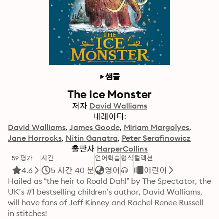
샘플
The Ice Monster
저자
David Walliams
내레이터:
David Walliams
James Goode
Miriam Margolyes
Jane Horrocks
Nitin Ganatra
Peter Serafinowicz
출판사
HarperCollins
59 평가
시간
언어학습
형식
컬렉션
4.6
5 시간 40 분
영어
어린이
Hailed as “the heir to Roald Dahl” by The Spectator, the 
UK’s #1 bestselling children’s author, David Walliams, 
will have fans of Jeff Kinney and Rachel Renee Russell 
in stitches! 