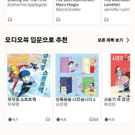
Katherine Applegate
Mez's Magic
Landfall
Eliot Schrefer
Jennifer Lynn Al
오디오북 입문으로 추천
모든 제목 보기
무작정 쇼트트랙
단톡방을 나갔습니다 2
사춘기 대 갱년기
이재영
신은영
제성은
4.7
4.8
4.8