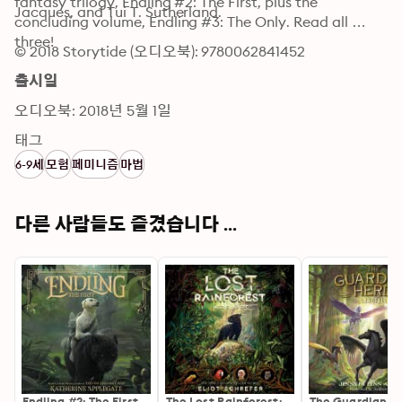
fantasy trilogy, Endling #2: The First, plus the 
Jacques, and Tui T. Sutherland.
concluding volume, Endling #3: The Only. Read all 
three!
© 2018 Storytide (오디오북): 9780062841452
출시일
오디오북: 2018년 5월 1일
태그
6-9세
모험
페미니즘
마법
다른 사람들도 즐겼습니다 ...
Endling #2: The First
The Lost Rainforest:
The Guardian H