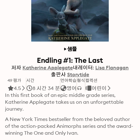
샘플
Endling #1: The Last
저자
Katherine Applegate
내레이터:
Lisa Flanagan
출판사
Storytide
49 평가
시간
언어학습
형식
컬렉션
4.5
8 시간 34 분
영어
어린이
In this first book of an epic middle grade series, 
Katherine Applegate takes us on an unforgettable 
journey.
A New York Times bestseller from the beloved author 
of the action-packed Animorphs series and the award-
winning The One and Only Ivan.