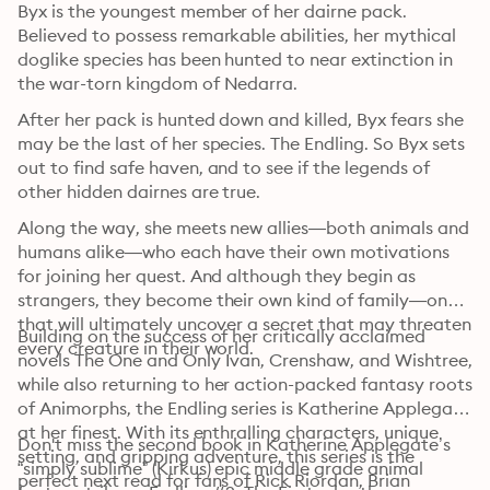
Byx is the youngest member of her dairne pack. 
Believed to possess remarkable abilities, her mythical 
doglike species has been hunted to near extinction in 
the war-torn kingdom of Nedarra.
After her pack is hunted down and killed, Byx fears she 
may be the last of her species. The Endling. So Byx sets 
out to find safe haven, and to see if the legends of 
other hidden dairnes are true.
Along the way, she meets new allies—both animals and 
humans alike—who each have their own motivations 
for joining her quest. And although they begin as 
strangers, they become their own kind of family—one 
that will ultimately uncover a secret that may threaten 
Building on the success of her critically acclaimed 
every creature in their world.
novels The One and Only Ivan, Crenshaw, and Wishtree, 
while also returning to her action-packed fantasy roots 
of Animorphs, the Endling series is Katherine Applegate 
at her finest. With its enthralling characters, unique 
Don't miss the second book in Katherine Applegate’s 
setting, and gripping adventure, this series is the 
“simply sublime” (Kirkus) epic middle grade animal 
perfect next read for fans of Rick Riordan, Brian 