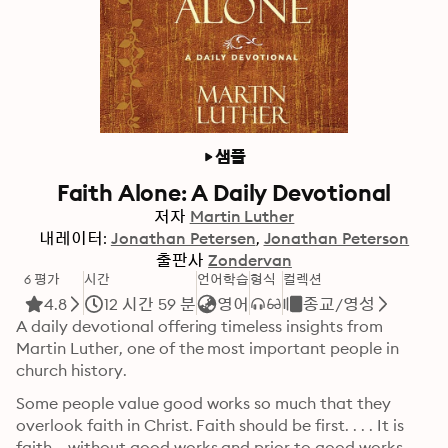
샘플
Faith Alone: A Daily Devotional
저자
Martin Luther
내레이터:
Jonathan Petersen
Jonathan Peterson
출판사
Zondervan
6 평가
시간
언어학습
형식
컬렉션
4.8
12 시간 59 분
영어
종교/영성
A daily devotional offering timeless insights from 
Martin Luther, one of the most important people in 
church history.
Some people value good works so much that they 
overlook faith in Christ. Faith should be first. . . . It is 
faith—without good works and prior to good works—