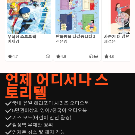
무작정 쇼트트랙
단톡방을 나갔습니다 2
사춘기 대 갱년기
이재영
신은영
제성은
4.7
4.8
4.8
언제 어디서나 스
토리텔
국내 유일 해리포터 시리즈 오디오북
5만권이상의 영어/한국어 오디오북
키즈 모드(어린이 안전 환경)
월정액 무제한 청취
언제든 취소 및 해지 가능