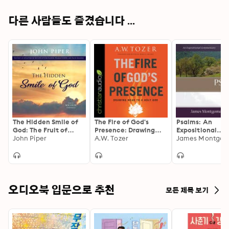
다른 사람들도 즐겼습니다 ...
The Hidden Smile of
The Fire of God's
Psalms: An
God: The Fruit of
Presence: Drawing
Expositional
Affliction in the Lives
John Piper
Near to a Holy God
A.W. Tozer
Commentary, Vo
of John Bunyan,
Psalms 42–106
William Cowper, and
David Brainerd
오디오북 입문으로 추천
모든 제목 보기