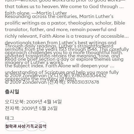
that takes us to heaven. We come to God through 
faith alone. —Martin Luther
Resounding across the centuries, Martin Luther’s 
prolific writings as a pastor, theologian, scholar, Bible 
translator, father, and more, remain powerful and 
richly relevant, Faith Alone is a treasury of accessible 
devotionals taken from Luther’s best writings and 
Through daily readings, Luther’s straightforward 
sermons from the years 1513 through 1546. This carefully 
approach challenges you to a more thoughtful faith. 
updated translation retains the meaning, tone, and 
Read one brief section a day or explore themes using 
imagery of Luther’s works.
the subject index. Faith Alone will deepen your 
understanding of Scripture and help you more fully 
© 2009 Zondervan (오디오북): 9780310304432
appreciate the mystery of faith.
© 2009 Zondervan (전자책): 9780310317678
출시일
오디오북: 2009년 4월 14일
전자책: 2009년 5월 26일
태그
철학과 사상
기독교
음악