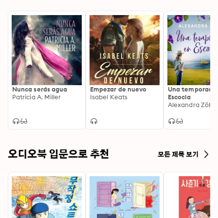
Nunca serás agua
Empezar de nuevo
Una temporada
Patricia A. Miller
Isabel Keats
Escocia
Alexandra Zöbel
오디오북 입문으로 추천
모든 제목 보기