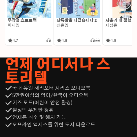
무작정 쇼트트랙
단톡방을 나갔습니다 2
사춘기 대 갱년기
이재영
신은영
제성은
4.7
4.8
4.8
언제 어디서나 스
토리텔
국내 유일 해리포터 시리즈 오디오북
5만권이상의 영어/한국어 오디오북
키즈 모드(어린이 안전 환경)
월정액 무제한 청취
언제든 취소 및 해지 가능
오프라인 액세스를 위한 도서 다운로드