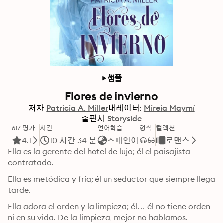
샘플
Flores de invierno
저자
Patricia A. Miller
내레이터:
Mireia Maymí
출판사
Storyside
617 평가
시간
언어학습
형식
컬렉션
4.1
10 시간 34 분
스페인어
로맨스
Ella es la gerente del hotel de lujo; él el paisajista 
contratado.
Ella es metódica y fría; él un seductor que siempre llega 
tarde.
Ella adora el orden y la limpieza; él… él no tiene orden 
ni en su vida. De la limpieza, mejor no hablamos.