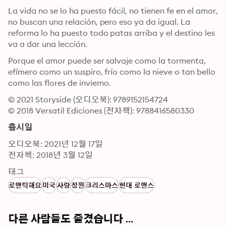
La vida no se lo ha puesto fácil, no tienen fe en el amor, 
no buscan una relación, pero eso ya da igual. La 
reforma lo ha puesto todo patas arriba y el destino les 
va a dar una lección.
Porque el amor puede ser salvaje como la tormenta, 
efímero como un suspiro, frío como la nieve o tan bello 
como las flores de invierno.
© 2021 Storyside (오디오북): 9789152154724
© 2018 Versatil Ediciones (전자책): 9788416580330
출시일
오디오북: 2021년 12월 17일
전자책: 2018년 3월 12일
태그
로맨틱해요
미국
사랑
정원
크리스마스
현대 로맨스
다른 사람들도 즐겼습니다 ...