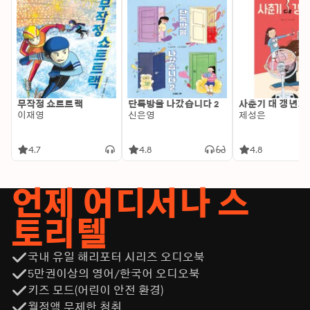
무작정 쇼트트랙
단톡방을 나갔습니다 2
사춘기 대 갱년기
이재영
신은영
제성은
4.7
4.8
4.8
언제 어디서나 스
토리텔
국내 유일 해리포터 시리즈 오디오북
5만권이상의 영어/한국어 오디오북
키즈 모드(어린이 안전 환경)
월정액 무제한 청취