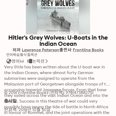
Hitler's Grey Wolves: U-Boats in the
Indian Ocean
저자
Lawrence Paterson
출판사
Frontline Books
언어학습
형식
컬렉션
영어
논픽션
Very little has been written about the U-boat war in 
the Indian Ocean, where almost forty German 
submarines were assigned to operate from the 
Malaysian port of Georgetown alongside troops of the 
occupying Imperial Japanese forces. From that base 
© 2016 Frontline Books (전자책): 9781473882751
they sailed across the vast Indian Ocean and into the 
Pacific. Success in this theatre of war could very 
출시일
possibly have swung the tide of battle in North Africa 
전자책: 2016년 10월 30일
in favour of Rommel, and the joint operations with the 