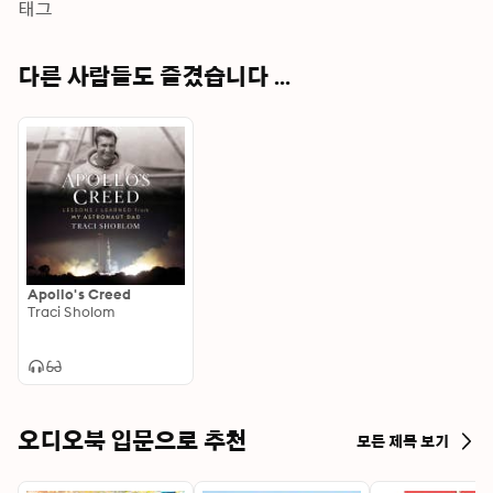
Japanese allowed the Germans to penetrate the 
태그
Pacific Ocean for the first time, attacking shipping off 
the Australian coast and hunting off New Zealand. 
다른 사람들도 즐겼습니다 ...
Plans were even made to attack US supply lines.Hitlers 
Grey Wolves is the story of this forgotten campaign, 
bringing it vividly to life through Lawrence Patersons 
incisive analysis, eyewitness testimony and an 
extensive collection of contemporary 
photographs.Very little has been written about the U-
boat war in the Indian Ocean, where almost forty 
German submarines were assigned to operate from the 
Malaysian port of Georgetown alongside troops of the 
Apollo's Creed
occupying Imperial Japanese forces. From that base 
Traci Sholom
they sailed across the vast Indian Ocean and into the 
Pacific.
오디오북 입문으로 추천
모든 제목 보기