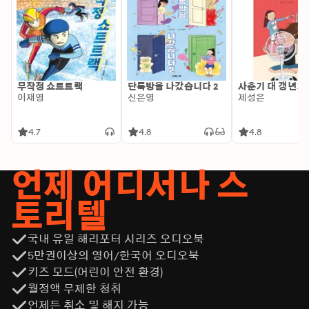
무작정 쇼트트랙
단톡방을 나갔습니다 2
사춘기 대 갱년기
이재영
신은영
제성은
4.7
4.8
4.8
언제 어디서나 스
토리텔
국내 유일 해리포터 시리즈 오디오북
5만권이상의 영어/한국어 오디오북
키즈 모드(어린이 안전 환경)
월정액 무제한 청취
언제든 취소 및 해지 가능