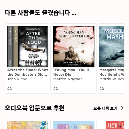
다른 사람들도 즐겼습니다 ...
After the Flood: What
‘Young Man - You’ll
Mosquito Mayh
the Dambusters Did
Never Die’
Havilland’s Wo
Next
John Nichol
Merton Naydler
Wonder in Actio
Martin W. Bow
WWII
오디오북 입문으로 추천
모든 제목 보기