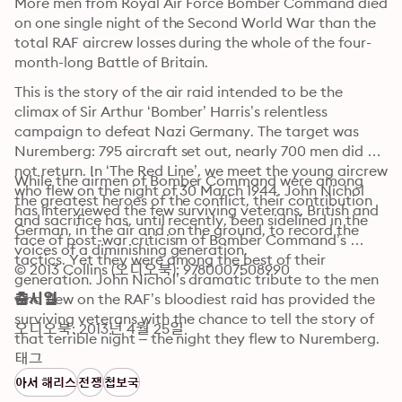
More men from Royal Air Force Bomber Command died 
on one single night of the Second World War than the 
total RAF aircrew losses during the whole of the four-
month-long Battle of Britain.
This is the story of the air raid intended to be the 
climax of Sir Arthur ‘Bomber’ Harris’s relentless 
campaign to defeat Nazi Germany. The target was 
Nuremberg: 795 aircraft set out, nearly 700 men did 
not return. In ‘The Red Line’, we meet the young aircrew 
While the airmen of Bomber Command were among 
who flew on the night of 30 March 1944. John Nichol 
the greatest heroes of the conflict, their contribution 
has interviewed the few surviving veterans, British and 
and sacrifice has, until recently, been sidelined in the 
German, in the air and on the ground, to record the 
face of post-war criticism of Bomber Command’s 
voices of a diminishing generation.
tactics. Yet they were among the best of their 
© 2013 Collins (오디오북): 9780007508990
generation. John Nichol’s dramatic tribute to the men 
who flew on the RAF’s bloodiest raid has provided the 
출시일
surviving veterans with the chance to tell the story of 
오디오북: 2013년 4월 25일
that terrible night – the night they flew to Nuremberg.
태그
아서 해리스
전쟁
첩보국