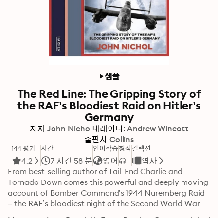
샘플
The Red Line: The Gripping Story of
the RAF’s Bloodiest Raid on Hitler’s
Germany
저자
John Nichol
내레이터:
Andrew Wincott
출판사
Collins
144 평가
시간
언어학습
형식
컬렉션
4.2
7 시간 58 분
영어
역사
From best-selling author of Tail-End Charlie and 
Tornado Down comes this powerful and deeply moving 
account of Bomber Command’s 1944 Nuremberg Raid 
– the RAF’s bloodiest night of the Second World War