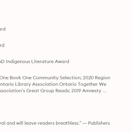
ard
rd
EAD Indigenous Literature Award
s One Book One Community Selection; 2020 Region 
tario Library Association Ontario Together We 
sociation’s Great Group Reads; 2019 Amnesty 
ival and will leave readers breathless.” — Publishers 