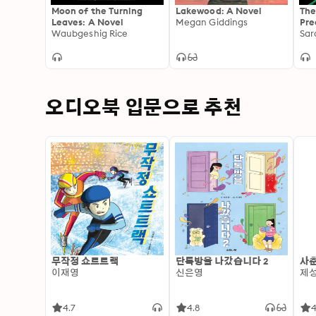
Moon of the Turning
Lakewood: A Novel
The
Leaves: A Novel
Megan Giddings
Pre
Waubgeshig Rice
Nov
Sar
오디오북 입문으로 추천
무작정 쇼트트랙
단톡방을 나갔습니다 2
사춘
이재영
신은영
제
4.7
4.8
4