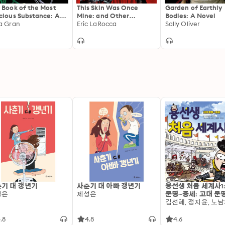
 Book of the Most
This Skin Was Once
Garden of Earthly
cious Substance: A
Mine: and Other
Bodies: A Novel
el
a Gran
Disturbances
Eric LaRocca
Sally Oliver
기 대 갱년기
사춘기 대 아빠 갱년기
용선생 처음 세계사1
성은
제성은
문명~중세: 고대 문
.8
4.8
4.6