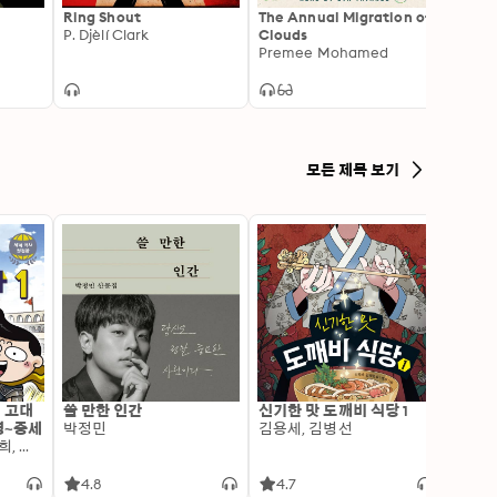
Ring Shout
The Annual Migration of
When 
P. Djèlí Clark
Clouds
Comes
Premee Mohamed
LaTa
모든 제목 보기
: 고대
쓸 만한 인간
신기한 맛 도깨비 식당 1
변신 
명~중세
박정민
김용세, 김병선
이알찬
김선혜, 정지윤, 노남희, 뭉선생, 윤효식, 이우일, 김선빈, 사회평론 역사연구소
4.8
4.7
4.6