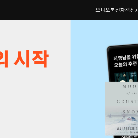
오디오북
전자책
전
의 시작