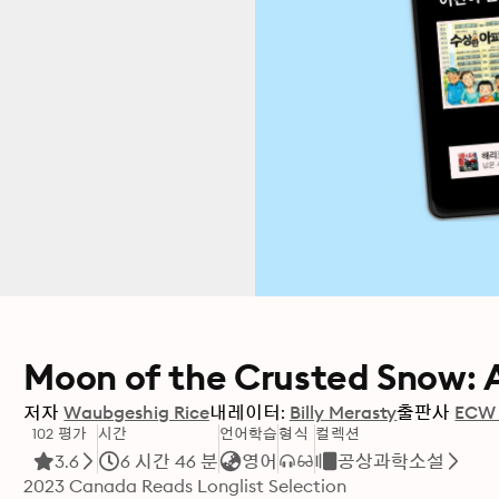
Moon of the Crusted Snow: 
저자
Waubgeshig Rice
내레이터:
Billy Merasty
출판사
ECW 
102 평가
시간
언어학습
형식
컬렉션
3.6
6 시간 46 분
영어
공상과학소설
2023 Canada Reads Longlist Selection