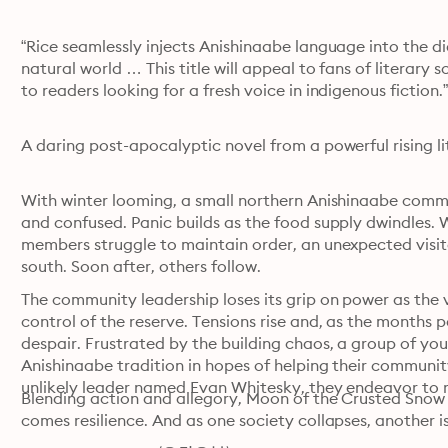
“Rice seamlessly injects Anishinaabe language into the di
natural world … This title will appeal to fans of literary
to readers looking for a fresh voice in indigenous fiction.
A daring post-apocalyptic novel from a powerful rising li
With winter looming, a small northern Anishinaabe commu
and confused. Panic builds as the food supply dwindles.
members struggle to maintain order, an unexpected visito
south. Soon after, others follow.
The community leadership loses its grip on power as the v
control of the reserve. Tensions rise and, as the months p
despair. Frustrated by the building chaos, a group of youn
Anishinaabe tradition in hopes of helping their communit
unlikely leader named Evan Whitesky, they endeavor to re
Blending action and allegory, Moon of the Crusted Snow
comes resilience. And as one society collapses, another i