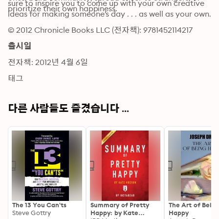
sure to inspire you to come up with your own creative 
prioritize their own happiness.
ideas for making someone's day . . . as well as your own.
© 2012 Chronicle Books LLC (전자책): 9781452114217
출시일
전자책: 2012년 4월 6일
태그
다른 사람들도 즐겼습니다 ...
The 13 You Can'ts
Summary of Pretty
The Art of Bein
Steve Gottry
Happy: by Kate
Happy