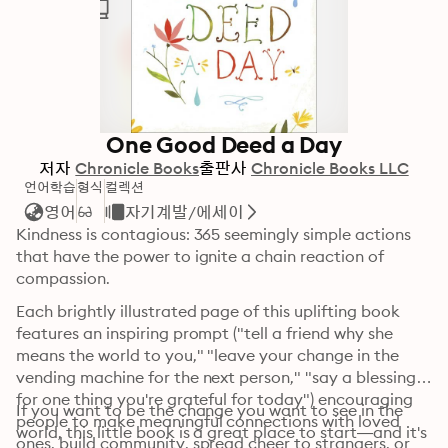
One Good Deed a Day
저자
Chronicle Books
출판사
Chronicle Books LLC
언어학습
형식
컬렉션
영어
자기계발/에세이
Kindness is contagious: 365 seemingly simple actions 
that have the power to ignite a chain reaction of 
compassion.
Each brightly illustrated page of this uplifting book 
features an inspiring prompt ("tell a friend why she 
means the world to you," "leave your change in the 
vending machine for the next person," "say a blessing 
for one thing you're grateful for today") encouraging 
If you want to be the change you want to see in the 
people to make meaningful connections with loved 
world, this little book is a great place to start—and it's 
ones, build community, spread cheer to strangers, or 