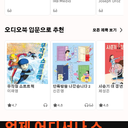
Hudson | Includes
IRB Media
Joseph Droz
Analysis: by Kate
Hudson | Includes
Analysis
오디오북 입문으로 추천
모든 제목 보기
무작정 쇼트트랙
단톡방을 나갔습니다 2
사춘기 대 갱년기
이재영
신은영
제성은
4.7
4.8
4.8
언제 어디서나 스