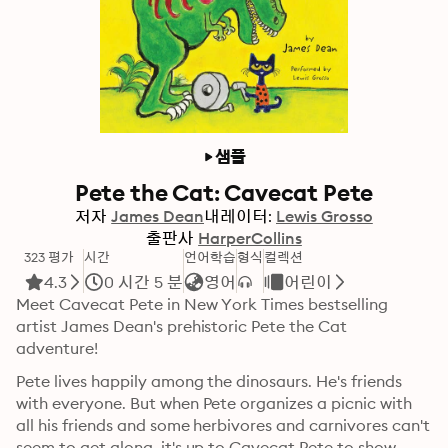
샘플
Pete the Cat: Cavecat Pete
저자
James Dean
내레이터:
Lewis Grosso
출판사
HarperCollins
323 평가
시간
언어학습
형식
컬렉션
4.3
0 시간 5 분
영어
어린이
Meet Cavecat Pete in New York Times bestselling 
artist James Dean's prehistoric Pete the Cat 
adventure! 
Pete lives happily among the dinosaurs. He's friends 
with everyone. But when Pete organizes a picnic with 
all his friends and some herbivores and carnivores can't 
seem to get along, it's up to Cavecat Pete to show 