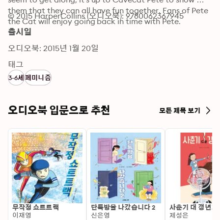
them that they can all have fun together. Fans of Pete 
© 2015 HarperCollins (오디오북): 9780062367945
the Cat will enjoy going back in time with Pete.
출시일
오디오북: 2015년 1월 20일
태그
3-6세
페미니즘
오디오북 입문으로 추천
모든 제목 보기
무작정 쇼트트랙
단톡방을 나갔습니다 2
사춘기 대 갱년기
이재영
신은영
제성은