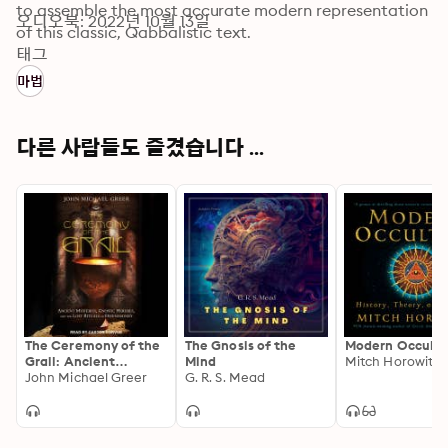
to assemble the most accurate modern representation 
오디오북: 2022년 10월 13일
of this classic, Qabbalistic text.
태그
마법
다른 사람들도 즐겼습니다 ...
The Ceremony of the
The Gnosis of the
Modern Occulti
Grail: Ancient
Mind
Mitch Horowitz
Mysteries, Gnostic
John Michael Greer
G. R. S. Mead
Heresies, and the
Lost Rituals of
Freemasonry