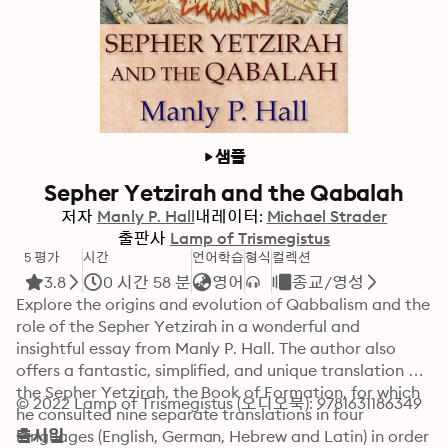
샘플
Sepher Yetzirah and the Qabalah
저자
Manly P. Hall
내레이터:
Michael Strader
출판사
Lamp of Trismegistus
5 평가
시간
언어학습
형식
컬렉션
3.8
0 시간 58 분
영어
종교/영성
Explore the origins and evolution of Qabbalism and the 
role of the Sepher Yetzirah in a wonderful and 
insightful essay from Manly P. Hall. The author also 
offers a fantastic, simplified, and unique translation of 
the Sepher Yetzirah, the Book of Formation, for which 
© 2022 Lamp of Trismegistus (오디오북): 9781631186349
he consulted nine separate translations in four 
languages (English, German, Hebrew and Latin) in order 
출시일