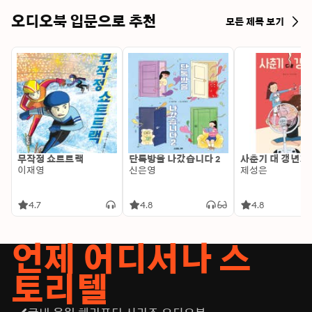
오디오북 입문으로 추천
모든 제목 보기
무작정 쇼트트랙
단톡방을 나갔습니다 2
사춘기 대 갱년기
이재영
신은영
제성은
4.7
4.8
4.8
언제 어디서나 스
토리텔