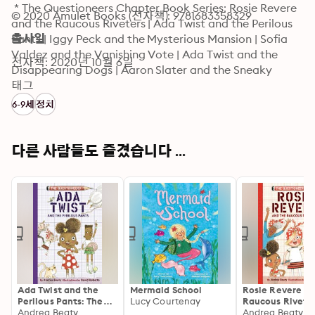
 * The Questioneers Chapter Book Series: Rosie Revere 
© 2020 Amulet Books (전자책): 9781683358329
and the Raucous Riveters | Ada Twist and the Perilous 
Pants | Iggy Peck and the Mysterious Mansion | Sofia 
출시일
Valdez and the Vanishing Vote | Ada Twist and the 
전자책: 2020년 10월 6일
Disappearing Dogs | Aaron Slater and the Sneaky 
Snake | Lila Greer and the Shrieking Shadow

태그
 * Ada Twist, Scientist: The Why Files Series: Exploring 
6-9세
정치
Flight! | All About Plants! | The Science of Baking | Bug 
Bonanza! | Rockin’ Robots! | Team Green!

 * Questioneers: Ada Twist, Scientist Series: Ghost 
다른 사람들도 즐겼습니다 ...
Busted | Show Me the Bunny | Brainstorm Book | 5-
Minute Ada Twist, Scientist Stories

 The Questioneers Big Project Book Series: Iggy Peck’s 
Big Project Book for Amazing Architects | Rosie 
Revere’s Big Project Book for Bold Engineers | Ada 
Twist’s Big Project Book for Stellar Scientists | Sofia 
Valdez’s Big Project Book for Awesome Activists | 
Aaron Slater’s Big Project Book for Astonishing Artists
Ada Twist and the
Mermaid School
Rosie Revere an
Perilous Pants: The
Lucy Courtenay
Raucous Riveter
Questioneers Book #2
Andrea Beaty
Questioneers
Andrea Beaty