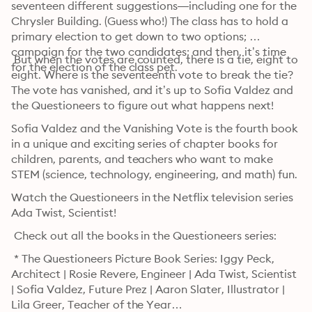
seventeen different suggestions—including one for the 
Chrysler Building. (Guess who!) The class has to hold a 
primary election to get down to two options; 
campaign for the two candidates; and then, it’s time 
 But when the votes are counted, there is a tie, eight to 
for the election of the class pet.
eight. Where is the seventeenth vote to break the tie? 
The vote has vanished, and it’s up to Sofia Valdez and 
the Questioneers to figure out what happens next!
Sofia Valdez and the Vanishing Vote is the fourth book 
in a unique and exciting series of chapter books for 
children, parents, and teachers who want to make 
STEM (science, technology, engineering, and math) fun.
Watch the Questioneers in the Netflix television series 
Ada Twist, Scientist!
 Check out all the books in the Questioneers series:
 * The Questioneers Picture Book Series: Iggy Peck, 
Architect | Rosie Revere, Engineer | Ada Twist, Scientist 
| Sofia Valdez, Future Prez | Aaron Slater, Illustrator | 
Lila Greer, Teacher of the Year
