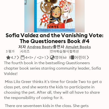
Sofia Valdez and the Vanishing Vote:
The Questioneers Book #4
저자
Andrea Beaty
출판사
Amulet Books
3 평가
시리즈
언어학습
형식
컬렉션
4.7
4<1> / <2> 1
영어
어린이
The fourth book in the bestselling Questioneers 
chapter book series starring community leader, Sofia 
Valdez!
 Miss Lila Greer thinks it’s time for Grade Two to get a 
class pet, and she wants the kids to participate in 
choosing the pet. After all, they will all have to share 
the responsibility of caring for it.
 There are seventeen kids in the class. She gets 