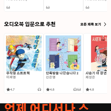
Chapter Book #
오디오북 입문으로 추천
모든 제목 보기
무작정 쇼트트랙
단톡방을 나갔습니다 2
사춘기 대 갱년기
이재영
신은영
제성은
4.7
4.8
4.8
언제 어디서나 스