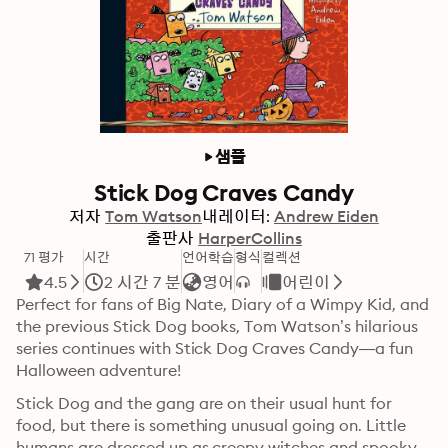
샘플
Stick Dog Craves Candy
저자
Tom Watson
내레이터:
Andrew Eiden
출판사
HarperCollins
71 평가
시간
언어학습
형식
컬렉션
4.5
2 시간 7 분
영어
어린이
Perfect for fans of Big Nate, Diary of a Wimpy Kid, and 
the previous Stick Dog books, Tom Watson’s hilarious 
series continues with Stick Dog Craves Candy—a fun 
Halloween adventure!
Stick Dog and the gang are on their usual hunt for 
food, but there is something unusual going on. Little 
humans are dressed up as creepy witches and spooky 