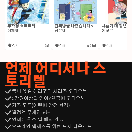
무작정 쇼트트랙
단톡방을 나갔습니다 2
사춘기 대 갱년기
이재영
신은영
제성은
4.7
4.8
4.8
언제 어디서나 스
토리텔
국내 유일 해리포터 시리즈 오디오북
5만권이상의 영어/한국어 오디오북
키즈 모드(어린이 안전 환경)
월정액 무제한 청취
언제든 취소 및 해지 가능
오프라인 액세스를 위한 도서 다운로드