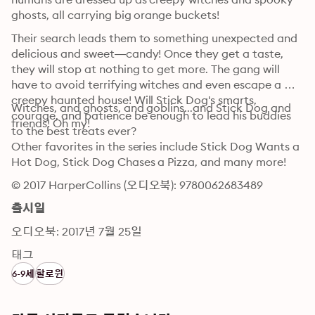
ghosts, all carrying big orange buckets!
Their search leads them to something unexpected and 
delicious and sweet—candy! Once they get a taste, 
they will stop at nothing to get more. The gang will 
have to avoid terrifying witches and even escape a 
creepy haunted house! Will Stick Dog's smarts, 
Witches, and ghosts, and goblins...and Stick Dog and 
courage, and patience be enough to lead his buddies 
friends! Oh my!
to the best treats ever?
Other favorites in the series include Stick Dog Wants a 
Hot Dog, Stick Dog Chases a Pizza, and many more!
© 2017 HarperCollins (오디오북): 9780062683489
출시일
오디오북: 2017년 7월 25일
태그
6-9세
할로윈