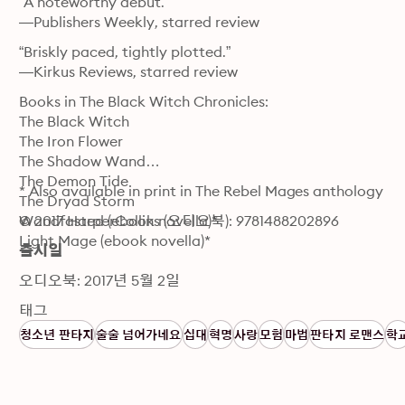
“A noteworthy debut.”

—Publishers Weekly, starred review
“Briskly paced, tightly plotted.”

—Kirkus Reviews, starred review
Books in The Black Witch Chronicles:

The Black Witch

The Iron Flower

The Shadow Wand

The Demon Tide

* Also available in print in The Rebel Mages anthology
The Dryad Storm

Wandfasted (ebook novella)*

© 2017 HarperCollins (오디오북): 9781488202896
Light Mage (ebook novella)*
출시일
오디오북: 2017년 5월 2일
태그
청소년 판타지
술술 넘어가네요
십대
혁명
사랑
모험
마법
판타지 로맨스
학