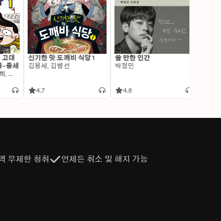
: 고대
신기한 맛 도깨비 식당 1
쓸 만한 인간
변신 
명~중세
김용세, 김병선
박정민
이알찬
김선혜, 정지윤, 노남희, 뭉선생, 윤효식, 이우일, 김선빈, 사회평론 역사연구소
4.7
4.8
4.6
액 무제한 청취
언제든 취소 및 해지 가능