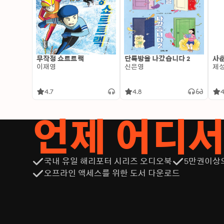
무작정 쇼트트랙
단톡방을 나갔습니다 2
사춘
이재영
신은영
제
4.7
4.8
4
언제 어디
국내 유일 해리포터 시리즈 오디오북
5만권이상
오프라인 액세스를 위한 도서 다운로드