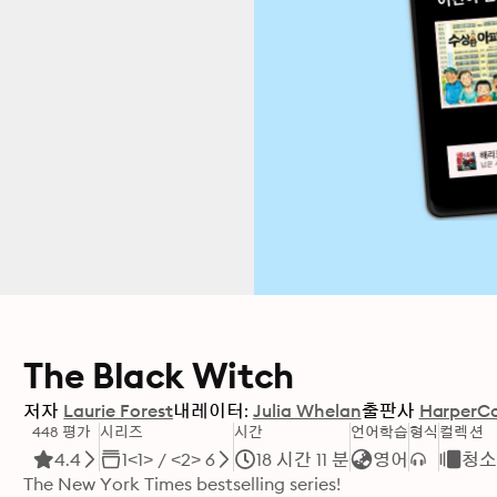
The Black Witch
저자
Laurie Forest
내레이터:
Julia Whelan
출판사
HarperCo
448 평가
시리즈
시간
언어학습
형식
컬렉션
4.4
1<1> / <2> 6
18 시간 11 분
영어
청
The New York Times bestselling series!