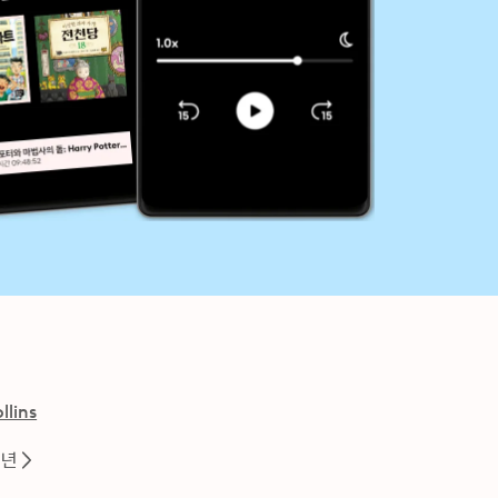
llins
소년