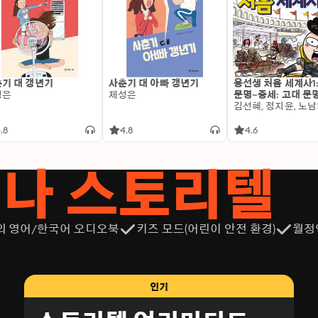
기 대 갱년기
사춘기 대 아빠 갱년기
용선생 처음 세계사1
성은
제성은
문명~중세: 고대 문
.8
4.8
4.6
서나 스토리텔
의 영어/한국어 오디오북
키즈 모드(어린이 안전 환경)
월정
인기