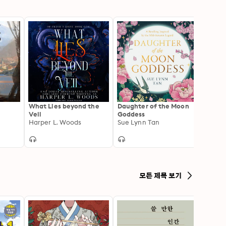
What Lies beyond the
Daughter of the Moon
The R
Veil
Goddess
Wandf
Harper L. Woods
Sue Lynn Tan
(The 
Laurie
Chron
모든 제목 보기