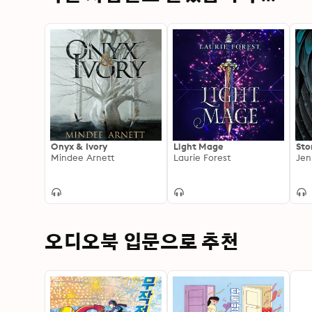
Onyx & Ivory
Light Mage
Sto
Mindee Arnett
Laurie Forest
Jen
오디오북 입문으로 추천