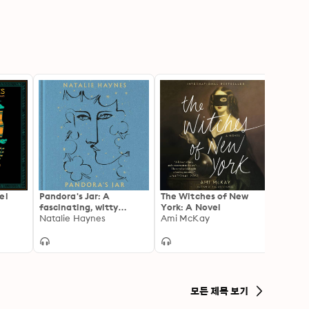
el
Pandora's Jar: A
The Witches of New
I, An
fascinating, witty
York: A Novel
Carlo
examination of women
Natalie Haynes
Ami McKay
in Greek mythology
모든 제목 보기