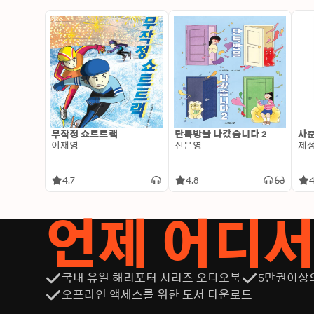
무작정 쇼트트랙
단톡방을 나갔습니다 2
사춘
이재영
신은영
제
4.7
4.8
4
언제 어디
국내 유일 해리포터 시리즈 오디오북
5만권이상
오프라인 액세스를 위한 도서 다운로드