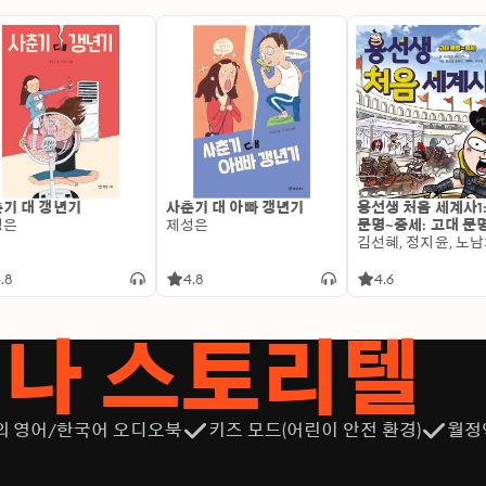
기 대 갱년기
사춘기 대 아빠 갱년기
용선생 처음 세계사1
성은
제성은
문명~중세: 고대 문
.8
4.8
4.6
서나 스토리텔
의 영어/한국어 오디오북
키즈 모드(어린이 안전 환경)
월정