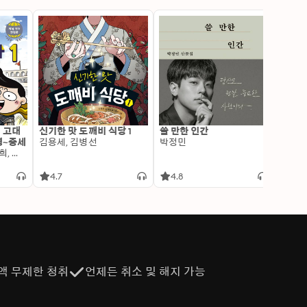
: 고대
신기한 맛 도깨비 식당 1
쓸 만한 인간
변신 
명~중세
김용세, 김병선
박정민
이알찬
김선혜, 정지윤, 노남희, 뭉선생, 윤효식, 이우일, 김선빈, 사회평론 역사연구소
4.7
4.8
4.6
액 무제한 청취
언제든 취소 및 해지 가능