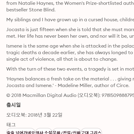
from Natalie Haynes, the Women's Prize-shortlisted auth
bestseller Stone Blind.
My siblings and I have grown up in a cursed house, children
Jocasta is just fifteen when she is told that she must mar
met. Her life has never been her own, and nor will it be, 
Ismene is the same age when she is attacked in the palace
tragic deaths a decade earlier, she has always longed to fe
single act of violence, all that is about to change.
With the turn of these two events, a tragedy is set in mot
'Haynes balances a fresh take on the material . . . giving
Jocasta and Ismene.' - Madeline Miller, author of Circe.
© 2018 Macmillan Digital Audio (오디오북): 978150988879
출시일
오디오북: 2018년 3월 22일
태그
술술 넘어가네요
역사 소설
우화/전설/신화
고대 그리스