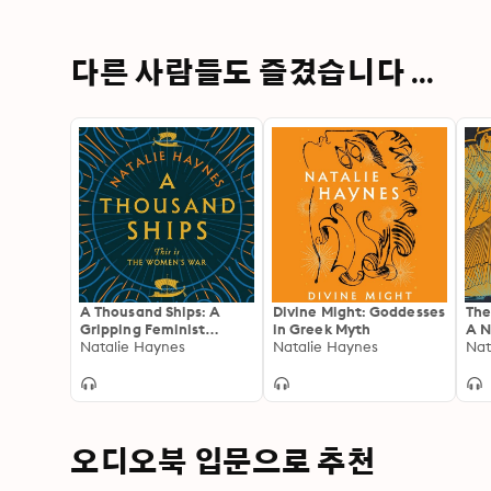
다른 사람들도 즐겼습니다 ...
A Thousand Ships: A
Divine Might: Goddesses
The
Gripping Feminist
in Greek Myth
A N
Retelling of the Trojan
Natalie Haynes
Natalie Haynes
Nat
War, Shortlisted for the
Women's Prize for
Fiction
오디오북 입문으로 추천