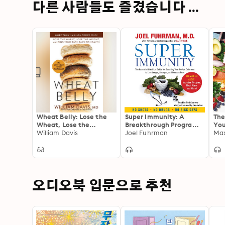
다른 사람들도 즐겼습니다 ...
Wheat Belly: Lose the
Super Immunity: A
The
Wheat, Lose the
Breakthrough Program
You
Weight, and Find Your
William Davis
to Boost the Body's
Joel Fuhrman
You
Max
Path Back to Health
Defenses and Stay
Ext
Healthy All Year Round
오디오북 입문으로 추천