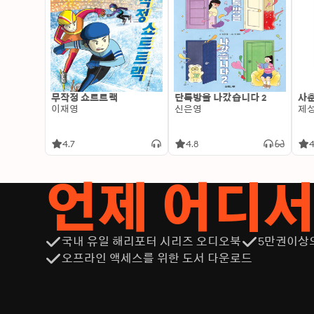
무작정 쇼트트랙
단톡방을 나갔습니다 2
사춘
이재영
신은영
제
4.7
4.8
4
언제 어디
국내 유일 해리포터 시리즈 오디오북
5만권이상
오프라인 액세스를 위한 도서 다운로드