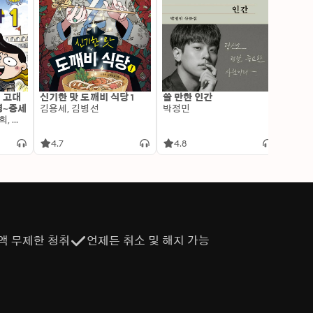
: 고대
신기한 맛 도깨비 식당 1
쓸 만한 인간
변신 
명~중세
김용세, 김병선
박정민
이알찬
김선혜, 정지윤, 노남희, 뭉선생, 윤효식, 이우일, 김선빈, 사회평론 역사연구소
4.7
4.8
4.6
액 무제한 청취
언제든 취소 및 해지 가능