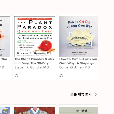
: The
The Plant Paradox Quick
How to Get out of Your
The A
and Easy: The 30-Day
Own Way: A Step-by-
How t
at
 MD
Plan to Lose Weight,
Steven R. Gundry, MD
Step Guide for
Daniel G. Amen MD
Auto
d
Feel Great, and Live
Conquering Self-
That 
Lectin-Free
Defeating Behavior and
Fat, a
Achieving Your Goals
Turns 
 That
d
모든 제목 보기