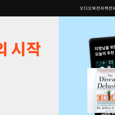
오디오북
전자책
전
의 시작