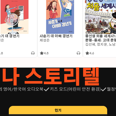
기 대 갱년기
사춘기 대 아빠 갱년기
용선생 처음 세계사1
성은
제성은
문명~중세: 고대 문
.8
4.8
4.6
서나 스토리텔
의 영어/한국어 오디오북
키즈 모드(어린이 안전 환경)
월정
인기