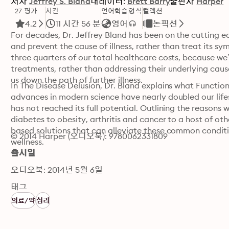
저자
Jeffrey S. Bland
내레이터:
Brett Barry
출판사
Harper
27 평가
시간
언어학습
형식
컬렉션
4.2
11 시간 56 분
영어
논픽션
For decades, Dr. Jeffrey Bland has been on the cutting e
and prevent the cause of illness, rather than treat its 
three quarters of our total healthcare costs, because we’
treatments, rather than addressing their underlying caus
us down the path of further illness.
In The Disease Delusion, Dr. Bland explains what Function
advances in modern science have nearly doubled our lifespa
has not reached its full potential. Outlining the reasons
diabetes to obesity, arthritis and cancer to a host of oth
based solutions that can alleviate these common conditio
© 2014 Harper (오디오북): 9780062331809
wellness.
출시일
오디오북: 2014년 5월 6일
태그
의료/약
심리