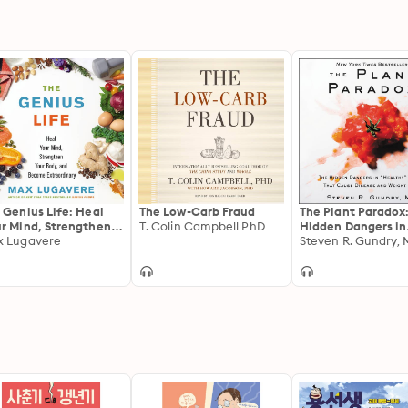
 Genius Life: Heal
The Low-Carb Fraud
The Plant Paradox
r Mind, Strengthen
T. Colin Campbell PhD
Hidden Dangers in
r Body, and Become
 Lugavere
'Healthy' Foods Th
Steven R. Gundry,
raordinary
Cause Disease an
Weight Gain: The
Hidden Dangers in
""Healthy"" Foods
Cause Disease an
Weight Gain