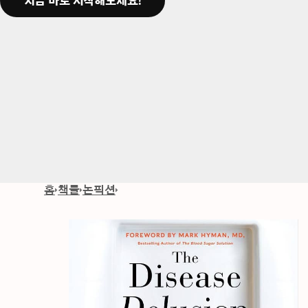
지금 바로 시작해보세요!
홈
책들
논픽션