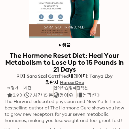
샘플
The Hormone Reset Diet: Heal Your
Metabolism to Lose Up to 15 Pounds in
21 Days
저자
Sara Szal Gottfried
내레이터:
Tanya Eby
출판사
HarperOne
91 평가
시간
언어학습
형식
컬렉션
3.9
7 시간 15 분
영어
논픽션
The Harvard-educated physician and New York Times 
bestselling author of The Hormone Cure shows you how 
to grow new receptors for your seven metabolic 
hormones, making you lose weight and feel great fast!