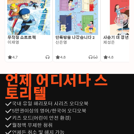
무작정 쇼트트랙
단톡방을 나갔습니다 2
사춘기 대 갱년기
이재영
신은영
제성은
4.7
4.8
4.8
언제 어디서나 스
토리텔
국내 유일 해리포터 시리즈 오디오북
5만권이상의 영어/한국어 오디오북
키즈 모드(어린이 안전 환경)
월정액 무제한 청취
언제든 취소 및 해지 가능