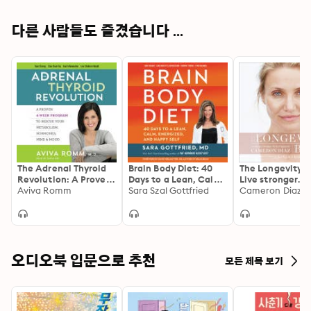
understanding of hormonal optimization for rapid 
weight loss.
다른 사람들도 즐겼습니다 ...
The Adrenal Thyroid
Brain Body Diet: 40
The Longevity B
Revolution: A Proven
Days to a Lean, Calm,
Live stronger. L
4-Week Program to
Aviva Romm
Energized, and Happy
Sara Szal Gottfried
better. The art 
Cameron Diaz
Rescue Your
Self
ageing well.
Metabolism,
Hormones, Mind &
Mood
오디오북 입문으로 추천
모든 제목 보기