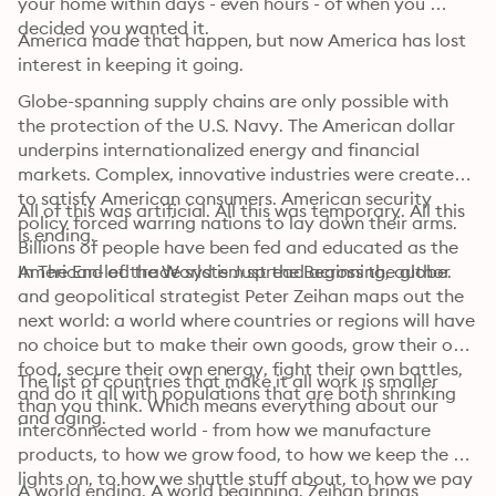
your home within days - even hours - of when you 
decided you wanted it.
America made that happen, but now America has lost 
interest in keeping it going.
Globe-spanning supply chains are only possible with 
the protection of the U.S. Navy. The American dollar 
underpins internationalized energy and financial 
markets. Complex, innovative industries were created 
to satisfy American consumers. American security 
All of this was artificial. All this was temporary. All this 
policy forced warring nations to lay down their arms. 
is ending.
Billions of people have been fed and educated as the 
American-led trade system spread across the globe.
In The End of the World is Just the Beginning, author 
and geopolitical strategist Peter Zeihan maps out the 
next world: a world where countries or regions will have 
no choice but to make their own goods, grow their own 
food, secure their own energy, fight their own battles, 
The list of countries that make it all work is smaller 
and do it all with populations that are both shrinking 
than you think. Which means everything about our 
and aging.
interconnected world - from how we manufacture 
products, to how we grow food, to how we keep the 
lights on, to how we shuttle stuff about, to how we pay 
A world ending. A world beginning. Zeihan brings 