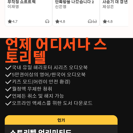
무작정 쇼트트랙
단톡방을 나갔습니다 2
사춘기 대 갱년기
이재영
신은영
제성은
4.7
4.8
4.8
언제 어디서나 스
토리텔
국내 유일 해리포터 시리즈 오디오북
5만권이상의 영어/한국어 오디오북
키즈 모드(어린이 안전 환경)
월정액 무제한 청취
언제든 취소 및 해지 가능
오프라인 액세스를 위한 도서 다운로드
인기
스토리텔 언리미티드