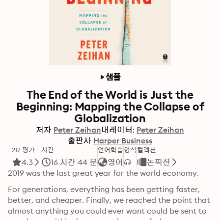
샘플
The End of the World is Just the
Beginning: Mapping the Collapse of
Globalization
저자
Peter Zeihan
내레이터:
Peter Zeihan
출판사
Harper Business
217 평가
시간
언어학습
형식
컬렉션
4.3
16 시간 44 분
영어
논픽션
2019 was the last great year for the world economy.
For generations, everything has been getting faster, 
better, and cheaper. Finally, we reached the point that 
almost anything you could ever want could be sent to 